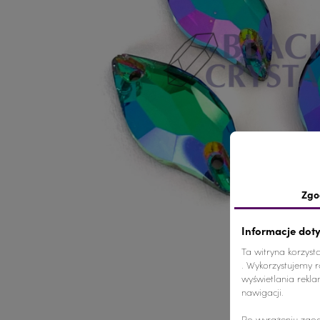
Zgo
Informacje dot
Ta witryna korzyst
. Wykorzystujemy ró
wyświetlania rekl
nawigacji.
Po wyrażeniu zgod