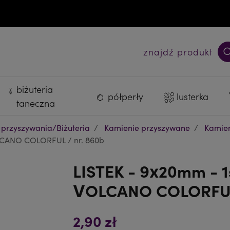
Free delivery EU via GLS / DHL from 205 €
Darmowa wysyłka PL od 300 zł
znajdź produkt
biżuteria
półperły
lusterka
taneczna
 przyszywania/Biżuteria
Kamienie przyszywane
Kamien
OLCANO COLORFUL / nr. 860b
LISTEK - 9x20mm - 1
VOLCANO COLORFUL 
2,90 zł