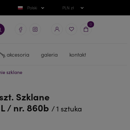
Polski
PLN zł
0
akcesoria
galeria
kontakt
ie szklane
szt. Szklane
/ nr. 860b
/ 1 sztuka