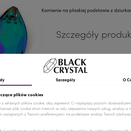
Kamienie na płaskiej podstawie z dziurka
Szczegóły produk
Kolor
Wielokolo
Materiał
Szkło
dy
Szczegóły
O C
Ilość
1 SZTUKA
yczące plików cookies
Nr.Kategorii
860b
a z własnych plików cookie, aby zapewnić Ci najwyższy poziom doświadczeni
wnież pliki cookie stron trzecich w celu ulepszenia naszych usług, analizy a 
am związanych z Twoimi preferencjami na podstawie analizy Twoich zachow
Dodaj do koszyka
-
+
y Google może wykorzystywać dane użytkowników do celów reklamowych i a