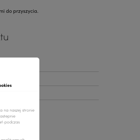
mi do przyszycia.
tu
rowy
ookies
a na naszej stronie
nastepnie
ań podczas
nalitycznych.