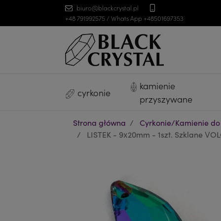
biuro@blackcrystal.pl
+48 791992575 / Whats App +48501697353
kamienie
cyrkonie
przyszywane
Strona główna
Cyrkonie/Kamienie do
LISTEK - 9x20mm - 1szt. Szklane V