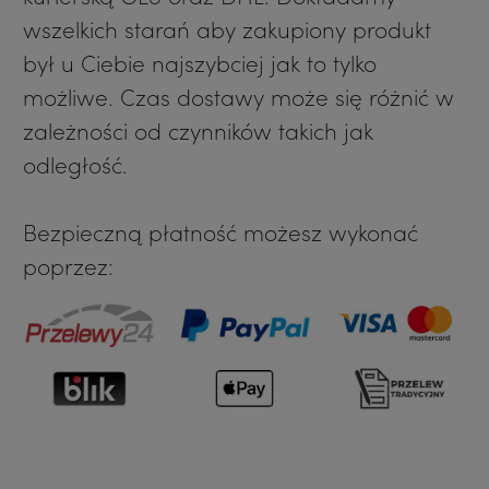
wszelkich starań aby zakupiony produkt
nas to nie przypadkowe dodatki. To
był u Ciebie najszybciej jak to tylko
starannie zaprojektowane elementy
możliwe. Czas dostawy może się różnić w
tworzące sceniczny efekt, tam, gdzie
zależności od czynników takich jak
liczy się światło, ruch i precyzja.
odległość.
Doskonale sprawdzają się m.in. przy:
zdobieniu kostiumów tanecznych,
Bezpieczną płatność możesz wykonać
sukienek do tańca i strojów
poprzez:
gimnastycznych,
tworzeniu biżuterii tanecznej, belly
dance i ozdób do tańca brzucha,
ozdabianiu ubrań scenicznych,
teatralnych i rewiowych,
projektach handmade z wykorzystaniem