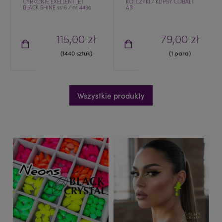
CYRKONIE EXELLENT JET
KOLCZYKI / KLIPSY COBALT
BLACK SHINE ss16 / nr. 449a
AB
115,00 zł
79,00 zł
(1440 sztuk)
(1 para)
Wszystkie produkty