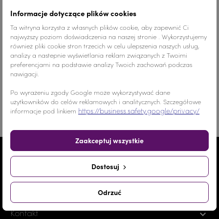
Informacje dotyczące plików cookies
Ta witryna korzysta z własnych plików cookie, aby zapewnić Ci
najwyższy poziom doświadczenia na naszej stronie . Wykorzystujemy
Adres e-mail podany przy zamówieniu
również pliki cookie stron trzecich w celu ulepszenia naszych usług,
analizy a nastepnie wyświetlania reklam związanych z Twoimi
preferencjami na podstawie analizy Twoich zachowań podczas
nawigacji.
Odstąp od umowy tutaj
Po wyrażeniu zgody Google może wykorzystywać dane
użytkowników do celów reklamowych i analitycznych. Szczegółowe
https://business.safety.google/privacy/
informacje pod linkiem
Zaakceptuj wszystkie
Przed zakupami

Dostosuj
Po zakupach

Odrzuć
Kontakt
