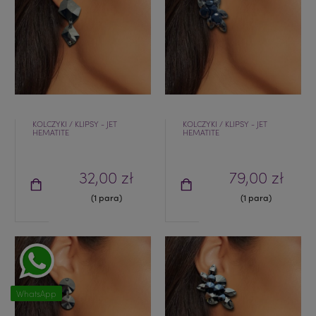
KOLCZYKI / KLIPSY - JET
KOLCZYKI / KLIPSY - JET
HEMATITE
HEMATITE
32,00 zł
79,00 zł
(1 para)
(1 para)
WhatsApp