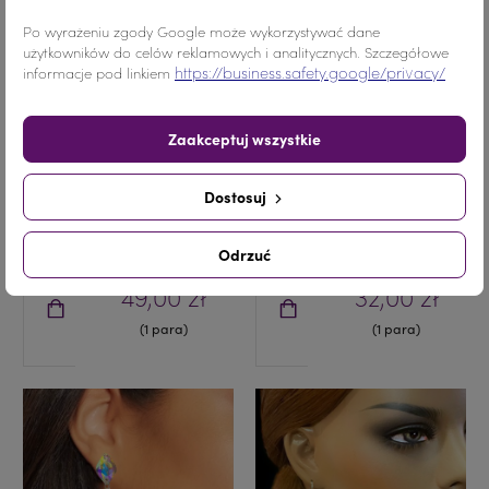
Po wyrażeniu zgody Google może wykorzystywać dane
użytkowników do celów reklamowych i analitycznych. Szczegółowe
https://business.safety.google/privacy/
informacje pod linkiem
Zaakceptuj wszystkie
Dostosuj
KOLCZYKI CRYSTAL AB
KOLCZYKI CRYSTAL AB
Odrzuć
49,00 zł
32,00 zł
(1 para)
(1 para)