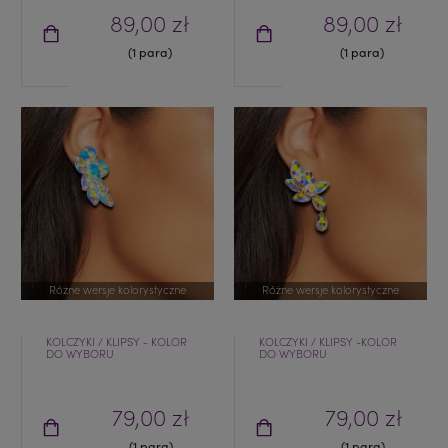
89,00 zł
89,00 zł
(1 para)
(1 para)
Różne wersje kolorystyczne
Różne wersje kolorystyczne
KOLCZYKI / KLIPSY - KOLOR
KOLCZYKI / KLIPSY -KOLOR
DO WYBORU
DO WYBORU
79,00 zł
79,00 zł
(1 para)
(1 para)