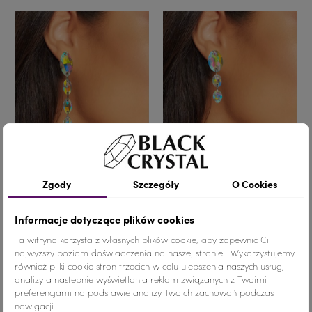
KOLCZYKI CRYSTAL AB
KOLCZYKI CRYSTAL AB
Zgody
Szczegóły
O Cookies
Informacje dotyczące plików cookies
49,00 zł
32,00 zł
Ta witryna korzysta z własnych plików cookie, aby zapewnić Ci
(1 para)
(1 para)
najwyższy poziom doświadczenia na naszej stronie . Wykorzystujemy
również pliki cookie stron trzecich w celu ulepszenia naszych usług,
analizy a nastepnie wyświetlania reklam związanych z Twoimi
preferencjami na podstawie analizy Twoich zachowań podczas
nawigacji.