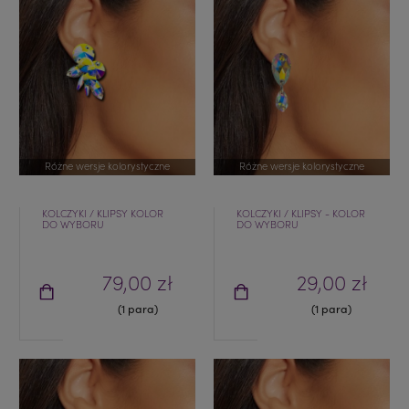
Różne wersje kolorystyczne
Różne wersje kolorystyczne
KOLCZYKI / KLIPSY KOLOR
KOLCZYKI / KLIPSY - KOLOR
DO WYBORU
DO WYBORU
79,00 zł
29,00 zł
(1 para)
(1 para)