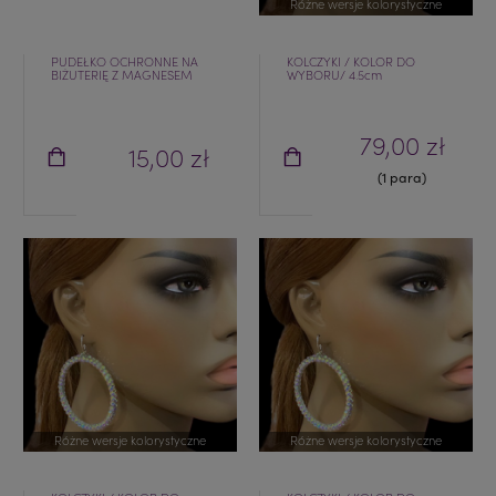
Różne wersje kolorystyczne
PUDEŁKO OCHRONNE NA
KOLCZYKI / KOLOR DO
BIŻUTERIĘ Z MAGNESEM
WYBORU/ 4.5cm
79,00 zł
15,00 zł
(1 para)
Różne wersje kolorystyczne
Różne wersje kolorystyczne