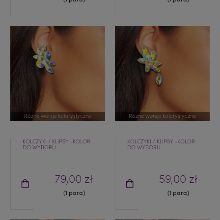
Różne wersje kolorystyczne
Różne wersje kolorystyczne
KOLCZYKI / KLIPSY -KOLOR
KOLCZYKI / KLIPSY -KOLOR
DO WYBORU
DO WYBORU
79,00 zł
59,00 zł
(1 para)
(1 para)