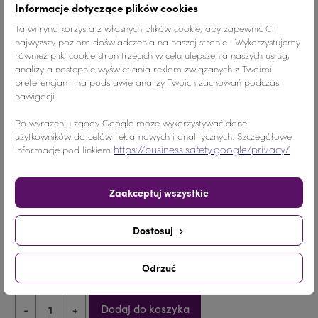
Informacje dotyczące plików cookies
Ta witryna korzysta z własnych plików cookie, aby zapewnić Ci
Szczegóły produktu
najwyższy poziom doświadczenia na naszej stronie . Wykorzystujemy
również pliki cookie stron trzecich w celu ulepszenia naszych usług,
analizy a nastepnie wyświetlania reklam związanych z Twoimi
preferencjami na podstawie analizy Twoich zachowań podczas
nawigacji.
Kolor
Crystal
Po wyrażeniu zgody Google może wykorzystywać dane
użytkowników do celów reklamowych i analitycznych. Szczegółowe
Materiał
Szkło
https://business.safety.google/privacy/
informacje pod linkiem
Ilość
1 para
Zaakceptuj wszystkie
ZAPIĘCIE
KOLCZYK ZE SZTYFTEM - ZAPIĘCIE "A"
Dostosuj
KLIPS - ZAPIĘCIE "B"
Odrzuć
Dodaj do koszyka
-
+