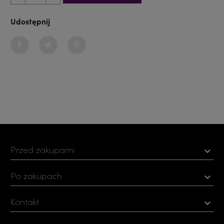
Udostępnij
Udostępnij
Tweetuj
Pinterest
Przed zakupami

Po zakupach

Kontakt
