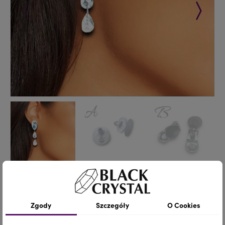
Poprzedni
Następ
KOLCZYKI / KLIPSY - CRYSTAL
/ 1 para
Zgody
Szczegóły
O Cookies
32,00 zł