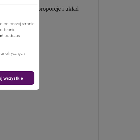
je odpowiednie proporcje i układ
a na naszej stronie
nastepnie
ań podczas
nalitycznych.
j wszystkie