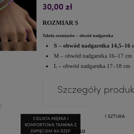
30,00 zł
ROZMIAR S
Tabela rozmiarów – obwód nadgarstka
Następny
S – obwód nadgarstka 14,5–16 
M – obwód nadgarstka 16–17 cm
L – obwód nadgarstka 17–18 cm
Szczegóły produk
Ilość
1 SZTUKA
CIELISTA MIĘKKA I
KOMFORTOWA TKANINA Z
KOLOR MATERIAŁU
ZAPIĘCIEM NA RZEP