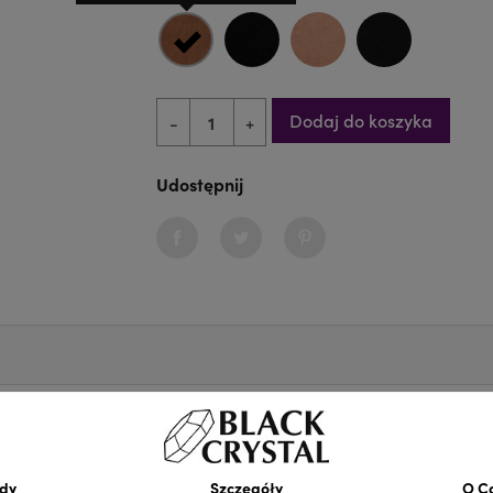
CIELISTA MIĘKKA I KOMFO
CZARNA MIĘKKA I
CIELISTA 
CZ
Dodaj do koszyka
-
+
Udostępnij
Udostępnij
Tweetuj
Pinterest
zielnego zdobienia cyrkoniami.
ownych bransoletek tanecznych – idealna dla tancerek, pro
dy
Szczegóły
O C