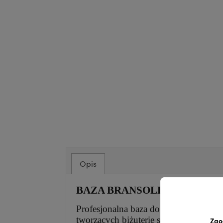
Opis
BAZA BRANSOLETKI – do samod
Profesjonalna baza do tworzenia efekt
tworzących biżuterię sceniczną.
Zgo