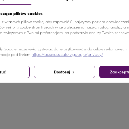
 była dopasowana do cyrkonii w rozmiarze ss20 – zachowu
yczące plików cookies
 jest łatwa, szybka i daje spektakularny efekt.
a z własnych plików cookie, aby zapewnić Ci najwyższy poziom doświadczeni
wnież pliki cookie stron trzecich w celu ulepszenia naszych usług, analizy a 
am związanych z Twoimi preferencjami na podstawie analizy Twoich zachow
, gimnastycznych i scenicznych
y Google może wykorzystywać dane użytkowników do celów reklamowych i a
https://business.safety.google/privacy/
 przy tworzeniu biżuterii
macje pod linkiem
ransoletki
zuć
Dostosuj
Zaakceptu