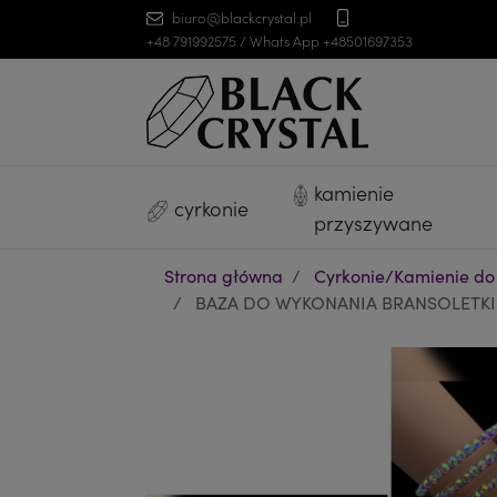
biuro@blackcrystal.pl
+48 791992575 / Whats App +48501697353
kamienie
cyrkonie
przyszywane
Strona główna
Cyrkonie/Kamienie do
BAZA DO WYKONANIA BRANSOLETKI DO