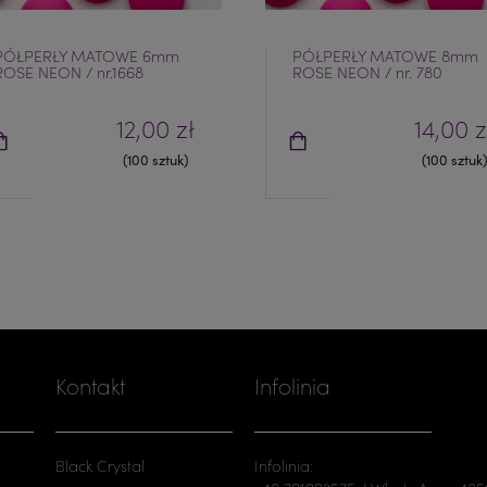
PÓŁPERŁY MATOWE 6mm
PÓŁPERŁY MATOWE 8mm
ROSE NEON / nr.1668
ROSE NEON / nr. 780
12,00 zł
14,00 z
(100 sztuk)
(100 sztuk)
Kontakt
Infolinia
Black Crystal
Infolinia: