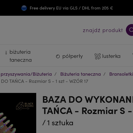
Free delivery EU via GLS / DHL from 205 €
Darmowa wysyłka PL od 300 zł
znajdź produkt
biżuteria
półperły
lusterka
taneczna
 przyszywania/Biżuteria
Biżuteria taneczna
Bransoletk
 TAŃCA - Rozmiar S - 1 szt - WZÓR 17
BAZA DO WYKONANI
TAŃCA - Rozmiar S -
/ 1 sztuka