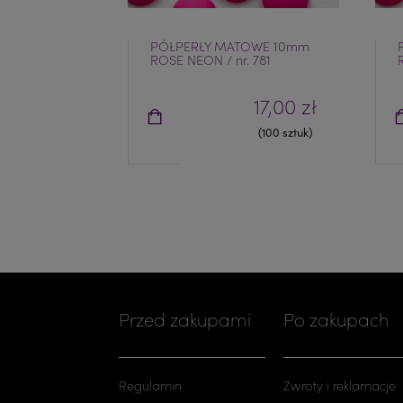
PÓŁPERŁY MATOWE 10mm
ROSE NEON / nr. 781
17,00 zł
(100 sztuk)
Przed zakupami
Po zakupach
Regulamin
Zwroty i reklamacje