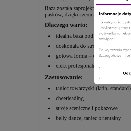
Baza została zaprojektowana tak, aby
Informacje dot
pasków, dzięki czemu aplikacja kamieni
Ta witryna korzyst
Dlaczego warto:
. Wykorzystujemy ró
wyświetlania rekl
idealna baza pod cyrkonie
nawigacji.
doskonała do strojów tanecznych
Po wyrażeniu zgod
gotowa forma – oszczędność czasu
Szczegółowe infor
efekt profesjonalnej, scenicznej b
Odr
Zastosowanie:
taniec towarzyski (latin, standard)
cheerleading
stroje sceniczne i pokazowe
belly dance, taniec orientalny