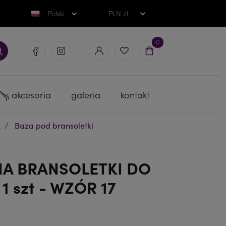
Polski
PLN zł
0
akcesoria
galeria
kontakt
i
Baza pod bransoletki
A BRANSOLETKI DO
 1 szt - WZÓR 17