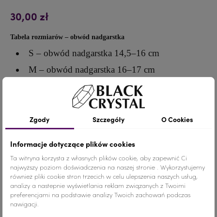
30,00 zł
Tabela rozmiarów – obwód nadgarstka
S – obwód nadgarstka 14,5–16 cm
M – obwód nadgarstka 16–17 cm
L – obwód nadgarstka 17–18 cm
Szczegóły produktu
Zgody
Szczegóły
O Cookies
Informacje dotyczące plików cookies
Ta witryna korzysta z własnych plików cookie, aby zapewnić Ci
Ilość
1 sztuka
najwyższy poziom doświadczenia na naszej stronie . Wykorzystujemy
CIELISTA MIĘKKA I
również pliki cookie stron trzecich w celu ulepszenia naszych usług,
KOMFORTOWA TKANINA Z
analizy a nastepnie wyświetlania reklam związanych z Twoimi
KOLOR MATERIAŁU
ZAPIĘCIEM NA RZEP
preferencjami na podstawie analizy Twoich zachowań podczas
CIELISTA MIĘKKA I KOMFORTOWA TKANINA Z
CZARNA MIĘKKA I KOMFORTOWA TKA
CIELISTA USZTYWNIANA TK
CZARNA USZTYWNIA
nawigacji.