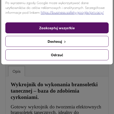
Po wyrażeniu zgody Google może wykorzystywać dane
użytkowników do celów reklamowych i analitycznych. Szczegółowe
https://business.safety.google/privacy/
informacje pod linkiem
Dodaj do koszyka
-
+
Zaakceptuj wszystkie
Udostępnij
Dostosuj
Udostępnij
Tweetuj
Pinterest
Odrzuć
Opis
Wykrojnik do wykonania bransoletki
tanecznej – baza do zdobienia
cyrkoniami.
Gotowy wykrojnik do tworzenia efektownych
bransoletek tanecznych, idealny do