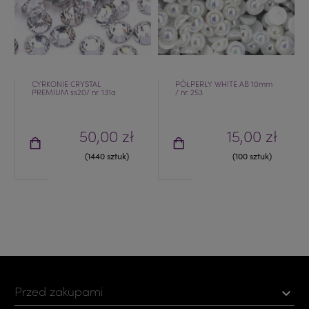
CYRKONIE CRYSTAL
PÓŁPERŁY WHITE AB 10mm
PREMIUM ss20/ nr. 131a
/ nr. 253
50,00 zł
15,00 zł
(1440 sztuk)
(100 sztuk)
Przed zakupami
