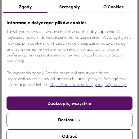
Zgody
Szczegóły
O Cookies
Udostępnij
Tweetuj
Pinterest
Informacje dotyczące plików cookies
Ta witryna korzysta z własnych plików cookie, aby zapewnić Ci
najwyższy poziom doświadczenia na naszej stronie . Wykorzystujemy
również pliki cookie stron trzecich w celu ulepszenia naszych usług,
Opis
analizy a nastepnie wyświetlania reklam związanych z Twoimi
preferencjami na podstawie analizy Twoich zachowań podczas
Dżety to niewielkie ozdobne kamyki
nawigacji.
imitujące kryształki
przypominające
Po wyrażeniu zgody Google może wykorzystywać dane
użytkowników do celów reklamowych i analitycznych. Szczegółowe
cyrkonie jubilerskie ( rhinestones ,
https://business.safety.google/privacy/
informacje pod linkiem
stras)
mocowane na materiale za
pomocą kleju, który można zakupić w
Zaakceptuj wszystkie
naszym sklepie.
Dżetami możemy
ozdabiać powierzchnie różnych
Dostosuj
materiałów, dzianin i tkanin, zarówno
naturalnych jak i sztucznych.
Odrzuć