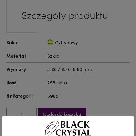
Szczegóły produktu
Kolor
Cytrynowy
Materiał
Szkło
Wymiary
ss30 / 6.40-6.60 mm
Ilość
288 sztuk
Nr.Kategorii
698a
Dodaj do koszyka
-
+
Udostępnij