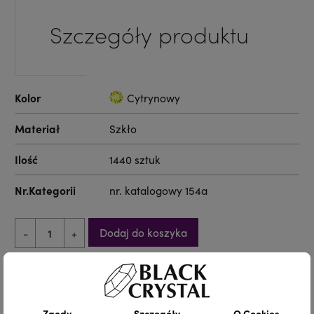
Szczegóły produktu
Kolor
Cytrynowy
Materiał
Szkło
Ilość
1440 sztuk
Nr.Kategorii
nr. katalogowy 154a
Dodaj do koszyka
-
+
Udostępnij
Zgody
Szczegóły
O Cookies