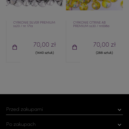
CYRKONIE SILVER PREMIUM
CYRKONIE CITRINE AB
ss20 / nr. 171a
PREMIUM ss30 / nr.698a
70,00 zł
70,00 zł
(1440 sztuk)
(288 sztuk)
Przed zakupami

Po zakupach
