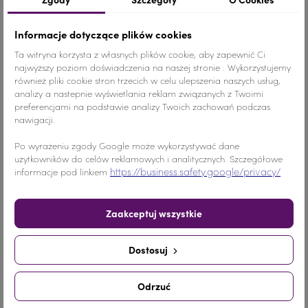
Udostępnij
Tweetuj
Pinterest
Informacje dotyczące plików cookies
Ta witryna korzysta z własnych plików cookie, aby zapewnić Ci
Opis
najwyższy poziom doświadczenia na naszej stronie . Wykorzystujemy
również pliki cookie stron trzecich w celu ulepszenia naszych usług,
analizy a nastepnie wyświetlania reklam związanych z Twoimi
Dżety to niewielkie ozdobne kamyki
preferencjami na podstawie analizy Twoich zachowań podczas
nawigacji.
imitujące kryształki
przypominające
cyrkonie jubilerskie ( rhinestones ,
Po wyrażeniu zgody Google może wykorzystywać dane
użytkowników do celów reklamowych i analitycznych. Szczegółowe
stras)
mocowane na materiale za
https://business.safety.google/privacy/
informacje pod linkiem
pomocą kleju, który można zakupić w
naszym sklepie.
Dżetami możemy
Zaakceptuj wszystkie
ozdabiać powierzchnie różnych
materiałów, dzianin i tkanin, zarówno
Dostosuj
naturalnych jak i sztucznych.
Odrzuć