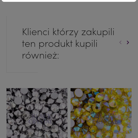
Klienci którzy zakupili
ten produkt kupili
keyboard_arrow_left
keyboard_arrow_right
Poprzed
Nast
również: