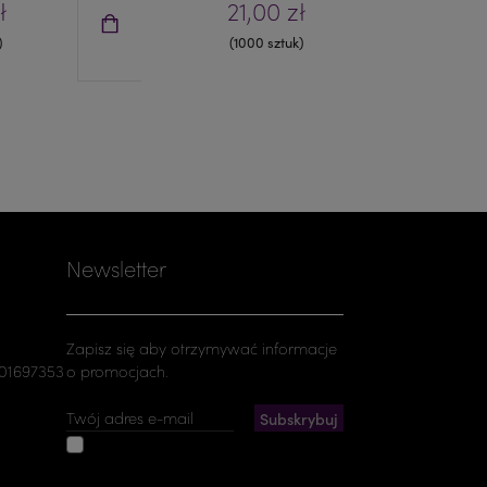
ł
21,00 zł
)
(1000 sztuk)
Newsletter
Zapisz się aby otrzymywać informacje
501697353
o promocjach.
Akceptuję ogólne warunki
użytkowania i politykę prywatności