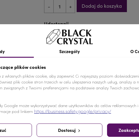
Dodaj do koszyka
-
+
Udostępnij
Udostępnij
Tweetuj
Pinterest
dy
Szczegóły
O C
yczące plików cookies
a z własnych plików cookie, aby zapewnić Ci najwyższy poziom doświadczeni
wnież pliki cookie stron trzecich w celu ulepszenia naszych usług, analizy a 
am związanych z Twoimi preferencjami na podstawie analizy Twoich zachow
e od akrylowych, a swoim blaskiem przypominają kamienie 
y Google może wykorzystywać dane użytkowników do celów reklamowych i a
https://business.safety.google/privacy/
macje pod linkiem
zuć
Dostosuj
Zaakceptu
pili ten produkt kupili również: