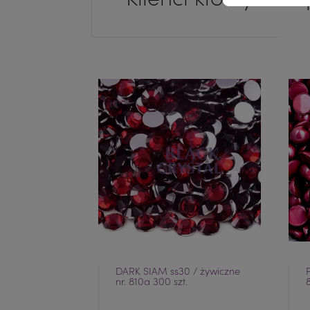
DARK SIAM ss30 / żywiczne
nr. 810a 300 szt.