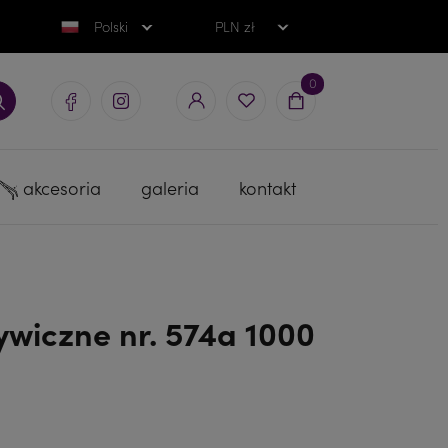
Polski
PLN zł
0
akcesoria
galeria
kontakt
ywiczne nr. 574a 1000