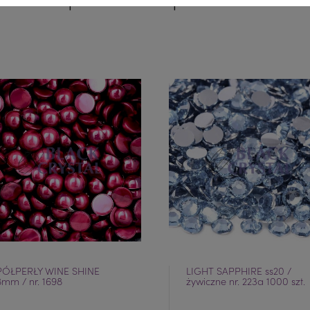
PÓŁPERŁY WINE SHINE
LIGHT SAPPHIRE ss20 /
8mm / nr. 1698
żywiczne nr. 223a 1000 szt.