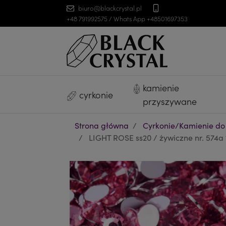
biuro@blackcrystal.pl
+48 791992575 / Whats App +48501697353
kamienie
cyrkonie
przyszywane
Strona główna
Cyrkonie/Kamienie do
LIGHT ROSE ss20 / żywiczne nr. 574a 