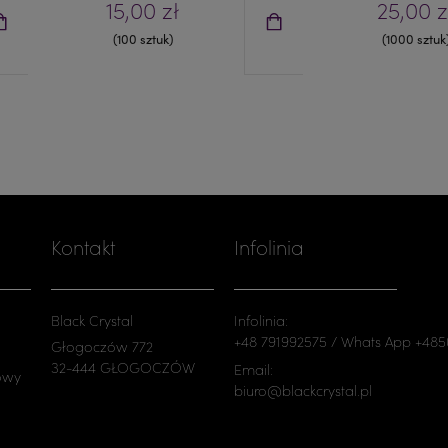
15,00 zł
25,00 z
(100 sztuk)
(1000 sztuk
Kontakt
Infolinia
Black Crystal
Infolinia:
+48 791992575 / Whats App +48
Głogoczów 772
32-444 GŁOGOCZÓW
Email:
owy
biuro@blackcrystal.pl