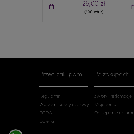
25,00 zł
(300 sztuk)
Przed zakupami
Po zakupach
Regulamin
Zwroty i reklamacje
Wysyłka - koszty dostawy
Moje konto
RODO
Odstąpienie od um
Galeria