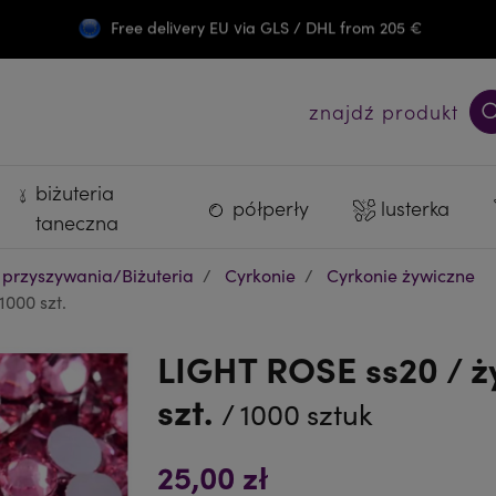
Free delivery EU via GLS / DHL from 205 €
Darmowa wysyłka PL od 300 zł
znajdź produkt
biżuteria
półperły
lusterka
taneczna
 przyszywania/Biżuteria
Cyrkonie
Cyrkonie żywiczne
1000 szt.
LIGHT ROSE ss20 / ż
szt.
/ 1000 sztuk
25,00 zł