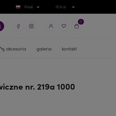
Polski
PLN zł
0
akcesoria
galeria
kontakt
iczne nr. 219a 1000