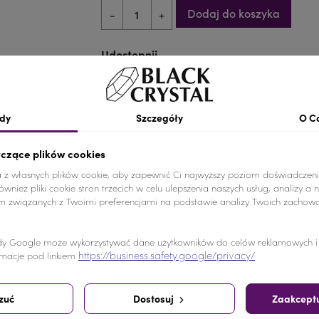
Dodaj do koszyka
-
+
Udostępnij
Udostępnij
Tweetuj
Pinterest
dy
Szczegóły
O C
yczące plików cookies
a z własnych plików cookie, aby zapewnić Ci najwyższy poziom doświadczeni
wnież pliki cookie stron trzecich w celu ulepszenia naszych usług, analizy a 
am związanych z Twoimi preferencjami na podstawie analizy Twoich zachow
e od akrylowych, a swoim blaskiem przypominają kamienie 
y Google może wykorzystywać dane użytkowników do celów reklamowych i a
https://business.safety.google/privacy/
macje pod linkiem
zuć
Dostosuj
Zaakceptu
pili ten produkt kupili również: