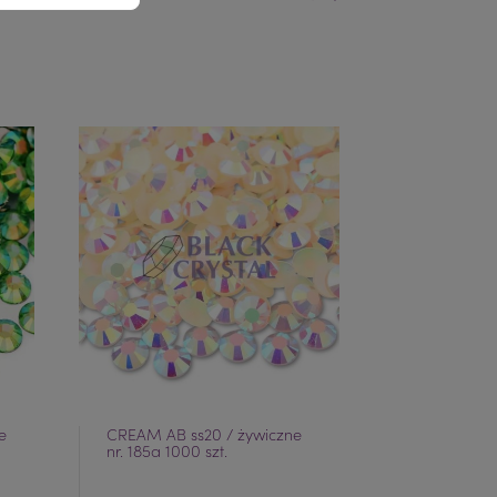
Poprzedni
Następny
e
CREAM AB ss20 / żywiczne
GREEN ss20 
nr. 185a 1000 szt.
999a 1000 s