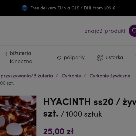
Free delivery EU via GLS / DHL from 205 €
Darmowa wysyłka PL od 300 zł
znajdź produkt
biżuteria
półperły
lusterka
taneczna
 przyszywania/Biżuteria
Cyrkonie
Cyrkonie żywiczne
00 szt.
HYACINTH ss20 / żyw
szt.
/ 1000 sztuk
25,00 zł