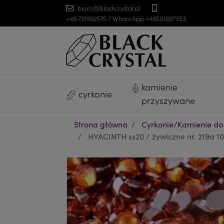
biuro@blackcrystal.pl
+48 791992575 / Whats App +48501697353
kamienie
cyrkonie
przyszywane
Strona główna
Cyrkonie/Kamienie do
HYACINTH ss20 / żywiczne nr. 219a 10