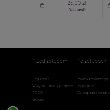
25,00 zł
(1000 sztuk)
Przed zakupami
Po zakupach
Regulamin
Zwroty i reklamacje
Wysyłka - koszty dostawy
Moje konto
RODO
Odstąpienie od um
Galeria