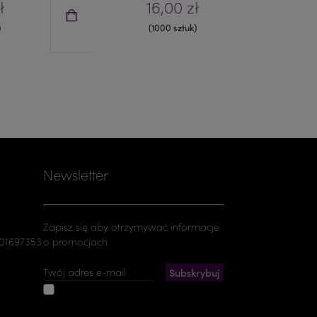
ł
16,00 zł
)
(1000 sztuk)
Newsletter
Zapisz się aby otrzymywać informacje
501697353
o promocjach.
Akceptuję ogólne warunki
użytkowania i politykę prywatności