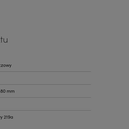
tu
czowy
4.80 mm
wy 219a