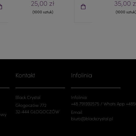
25,00 zł
35,00 z
(1000 sztuk)
(1000 sztuk
Kontakt
Infolinia
Black Crystal
Infolinia:
+48 791992575 / Whats App +48
Głogoczów 772
32-444 GŁOGOCZÓW
Email:
owy
biuro@blackcrystal.pl