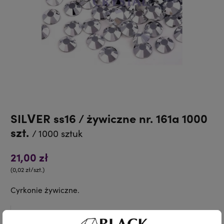
SILVER ss16 / żywiczne nr. 161a 1000
szt.
/ 1000 sztuk
21,00 zł
(0,02 zł/szt.)
Cyrkonie żywiczne.