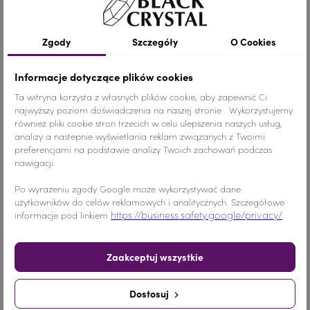
Szczegóły produktu
Zgody
Szczegóły
O Cookies
Kolor
Srebrny
Informacje dotyczące plików cookies
Ta witryna korzysta z własnych plików cookie, aby zapewnić Ci
Materiał
Żywica
najwyższy poziom doświadczenia na naszej stronie . Wykorzystujemy
również pliki cookie stron trzecich w celu ulepszenia naszych usług,
Wymiary
ss20 / 4.60-4.80 mm
analizy a nastepnie wyświetlania reklam związanych z Twoimi
preferencjami na podstawie analizy Twoich zachowań podczas
Ilość
1000 sztuk
nawigacji.
Po wyrażeniu zgody Google może wykorzystywać dane
Nr.Kategorii
161a
użytkowników do celów reklamowych i analitycznych. Szczegółowe
https://business.safety.google/privacy/
informacje pod linkiem
Dodaj do koszyka
-
+
Zaakceptuj wszystkie
Udostępnij
Dostosuj