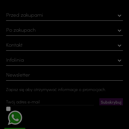
Przed zakupami

Po zakupach

Kontakt

Infolinia

Newsletter
Zapisz się aby otrzymywać informacje o promocjach.
Akceptuję ogólne warunki użytkowania i politykę
prywatności
Możesz zrezygnować w każdej chwili. W tym celu należy odnaleźć