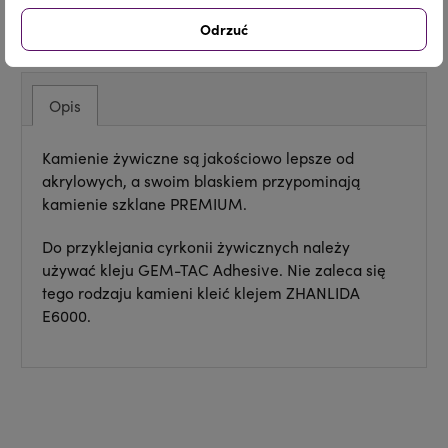
Udostępnij
Tweetuj
Pinterest
Odrzuć
Opis
Kamienie żywiczne są jakościowo lepsze od
akrylowych, a swoim blaskiem przypominają
kamienie szklane PREMIUM.
Do przyklejania cyrkonii żywicznych należy
używać kleju GEM-TAC Adhesive. Nie zaleca się
tego rodzaju kamieni kleić klejem ZHANLIDA
E6000.