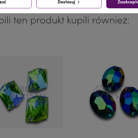
zuć
Dostosuj
Zaakceptu
pili ten produkt kupili również: