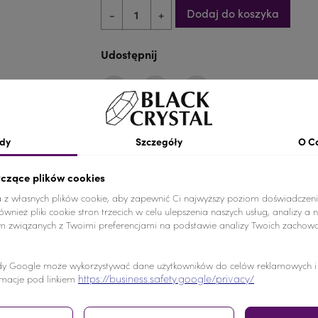
Dodaj do koszyka
-
+
Udostępnij
Udostępnij
Tweetuj
Pinterest
dy
Szczegóły
O C
yczące plików cookies
a z własnych plików cookie, aby zapewnić Ci najwyższy poziom doświadczeni
e od akrylowych, a swoim blaskiem przypominają kamienie 
wnież pliki cookie stron trzecich w celu ulepszenia naszych usług, analizy a 
am związanych z Twoimi preferencjami na podstawie analizy Twoich zachow
leży używać kleju GEM-TAC Adhesive. Nie zaleca się tego rod
y Google może wykorzystywać dane użytkowników do celów reklamowych i a
https://business.safety.google/privacy/
macje pod linkiem