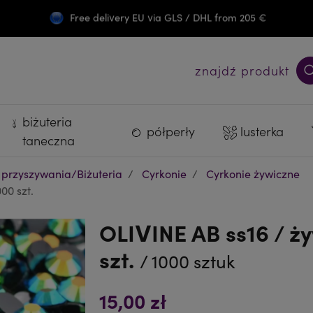
Free delivery EU via GLS / DHL from 205 €
Darmowa wysyłka PL od 300 zł
znajdź produkt
biżuteria
półperły
lusterka
taneczna
 przyszywania/Biżuteria
Cyrkonie
Cyrkonie żywiczne
00 szt.
OLIVINE AB ss16 / ży
szt.
/ 1000 sztuk
15,00 zł