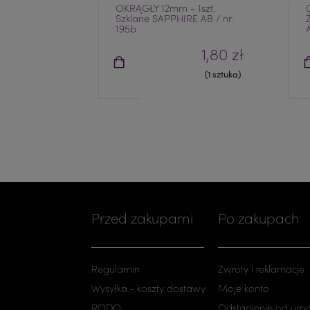
OKRĄGŁY 12mm - 1szt.
Szklane SAPPHIRE AB / nr.
195b
1,80 zł
(1 sztuka)
Przed zakupami
Po zakupach
Regulamin
Zwroty i reklamacje
Wysyłka - koszty dostawy
Moje konto
RODO
Odstąpienie od um