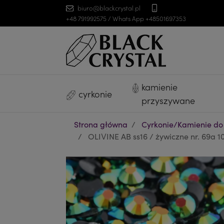
biuro@blackcrystal.pl
+48 791992575 / Whats App +48501697353
kamienie
cyrkonie
przyszywane
Strona główna
Cyrkonie/Kamienie do
OLIVINE AB ss16 / żywiczne nr. 69a 10