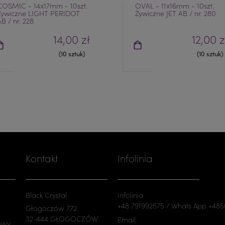
COSMIC - 14x17mm - 10szt.
OVAL - 11x16mm - 10szt.
Żywiczne LIGHT PERIDOT
Żywiczne JET AB / nr. 280
AB / nr. 228
14,00 zł
12,00 z
(10 sztuk)
(10 sztuk)
Kontakt
Infolinia
Black Crystal
Infolinia:
+48 791992575 / Whats App +48
Głogoczów 772
32-444 GŁOGOCZÓW
Email:
owy