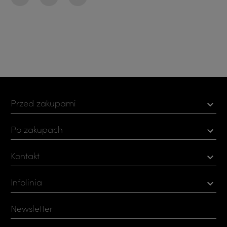
Udostępnij
Tweetuj
Pinterest
Przed zakupami

Po zakupach

Kontakt

Infolinia

Newsletter