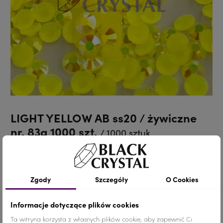
LIGHT YELLOW AB ss20 / żywiczne
nr. 83a 1000 szt.
/ 1000 sztuk
16,00 zł
(0,02 zł/szt.)
Zgody
Szczegóły
O Cookies
Cyrkonie żywiczne.
Informacje dotyczące plików cookies
Ta witryna korzysta z własnych plików cookie, aby zapewnić Ci