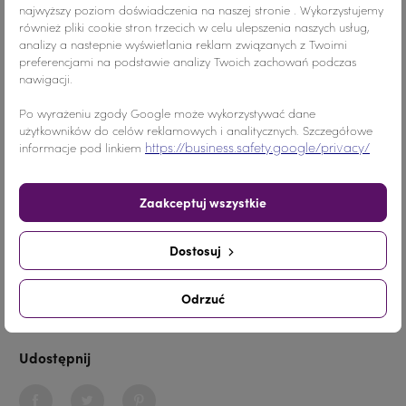
Szczegóły produktu
najwyższy poziom doświadczenia na naszej stronie . Wykorzystujemy
również pliki cookie stron trzecich w celu ulepszenia naszych usług,
analizy a nastepnie wyświetlania reklam związanych z Twoimi
preferencjami na podstawie analizy Twoich zachowań podczas
nawigacji.
Kolor
Żółty
Po wyrażeniu zgody Google może wykorzystywać dane
użytkowników do celów reklamowych i analitycznych. Szczegółowe
Materiał
Żywica
https://business.safety.google/privacy/
informacje pod linkiem
Wymiary
ss20 / 4.60-4.80 mm
Zaakceptuj wszystkie
Ilość
1000 sztuk
Dostosuj
Nr.Kategorii
83a
Odrzuć
Dodaj do koszyka
-
+
Udostępnij