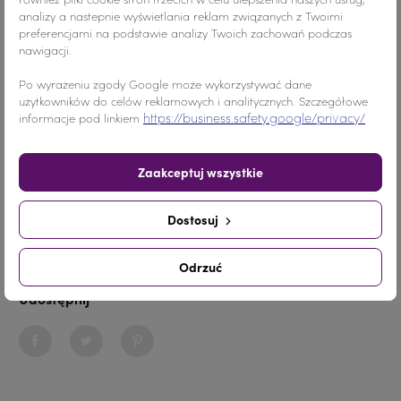
analizy a nastepnie wyświetlania reklam związanych z Twoimi
preferencjami na podstawie analizy Twoich zachowań podczas
Kolor
Crystal AB
nawigacji.
Materiał
Szkło
Po wyrażeniu zgody Google może wykorzystywać dane
użytkowników do celów reklamowych i analitycznych. Szczegółowe
Wymiary
MAŁY ROZMIAR
https://business.safety.google/privacy/
informacje pod linkiem
Ilość
1 sztuka
Zaakceptuj wszystkie
Nr.Kategorii
nr. katalogowy 149b
Dostosuj
Dodaj do koszyka
-
+
Odrzuć
Udostępnij
Udostępnij
Tweetuj
Pinterest