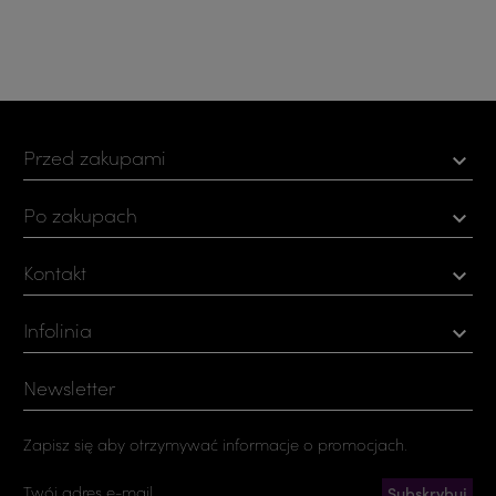
Przed zakupami

Po zakupach

Kontakt

Infolinia

Newsletter
Zapisz się aby otrzymywać informacje o promocjach.