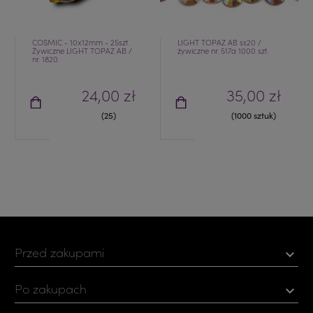
COSMIC - 10x12mm - 25szt.
LIGHT TOPAZ AB ss20 /
Żywiczne LIGHT TOPAZ AB /
żywiczne nr. 517a 1000 szt.
nr. 1820
24,00 zł
35,00 zł
(25)
(1000 sztuk)
Przed zakupami

Po zakupach
