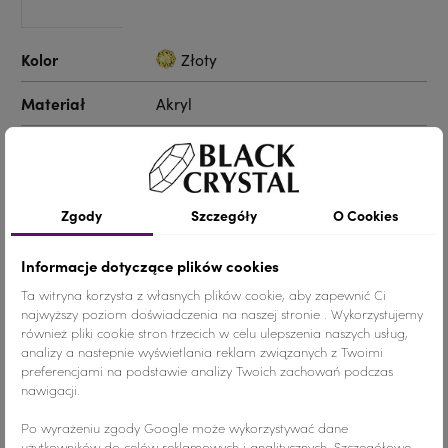
Kolor
Złoty
Materiał
Akryl
Ilość
30 sztuk
Nr.Kategorii
nr. katalogowy 6
Zgody
Szczegóły
O Cookies
Dodaj do koszyka
-
+
Informacje dotyczące plików cookies
Ta witryna korzysta z własnych plików cookie, aby zapewnić Ci
Udostępnij
najwyższy poziom doświadczenia na naszej stronie . Wykorzystujemy
również pliki cookie stron trzecich w celu ulepszenia naszych usług,
analizy a nastepnie wyświetlania reklam związanych z Twoimi
preferencjami na podstawie analizy Twoich zachowań podczas
Udostępnij
Tweetuj
Pinterest
nawigacji.
Po wyrażeniu zgody Google może wykorzystywać dane
użytkowników do celów reklamowych i analitycznych. Szczegółowe