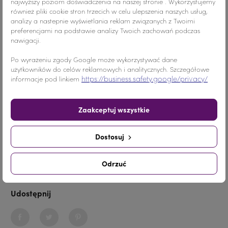
najwyższy poziom doświadczenia na naszej stronie . Wykorzystujemy
również pliki cookie stron trzecich w celu ulepszenia naszych usług,
analizy a nastepnie wyświetlania reklam związanych z Twoimi
preferencjami na podstawie analizy Twoich zachowań podczas
nawigacji.
Kolor
Różowy
Po wyrażeniu zgody Google może wykorzystywać dane
Materiał
Akryl
użytkowników do celów reklamowych i analitycznych. Szczegółowe
https://business.safety.google/privacy/
informacje pod linkiem
Wymiary
ŚREDNI ROZMIAR
Zaakceptuj wszystkie
Ilość
20 sztuk
Nr.Kategorii
nr. katalogowy 203
Dostosuj
Odrzuć
Dodaj do koszyka
-
+
Udostępnij
Udostępnij
Tweetuj
Pinterest