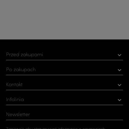
Przed zakupami

Po zakupach

Kontakt

Infolinia

Newsletter
Zapisz się aby otrzymywać informacje o promocjach.