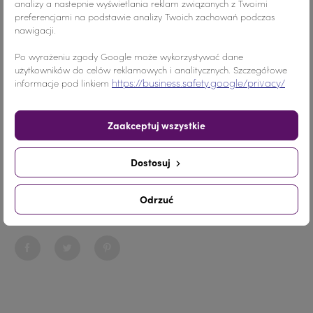
analizy a nastepnie wyświetlania reklam związanych z Twoimi
preferencjami na podstawie analizy Twoich zachowań podczas
nawigacji.
Kolor
Zielony
Po wyrażeniu zgody Google może wykorzystywać dane
użytkowników do celów reklamowych i analitycznych. Szczegółowe
Materiał
Akryl
https://business.safety.google/privacy/
informacje pod linkiem
Ilość
20 sztuk
Zaakceptuj wszystkie
Nr.Kategorii
nr. katalogowy 200
Dostosuj
Dodaj do koszyka
-
+
Odrzuć
Udostępnij
Udostępnij
Tweetuj
Pinterest