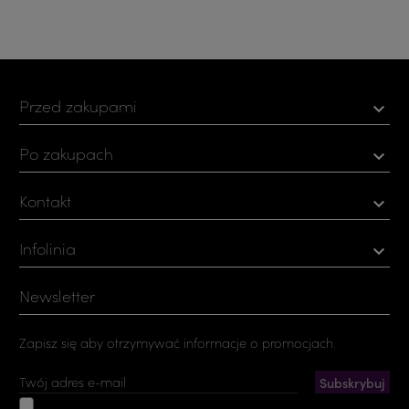
Przed zakupami

Po zakupach

Kontakt

Infolinia

Newsletter
Zapisz się aby otrzymywać informacje o promocjach.
Akceptuję ogólne warunki użytkowania i politykę