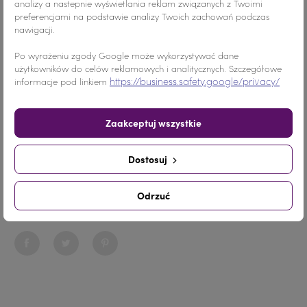
analizy a nastepnie wyświetlania reklam związanych z Twoimi
preferencjami na podstawie analizy Twoich zachowań podczas
nawigacji.
Kolor
Czerwony
Po wyrażeniu zgody Google może wykorzystywać dane
użytkowników do celów reklamowych i analitycznych. Szczegółowe
Materiał
Akryl
https://business.safety.google/privacy/
informacje pod linkiem
Ilość
20 sztuk
Zaakceptuj wszystkie
Nr.Kategorii
nr. katalogowy 201
Dostosuj
Dodaj do koszyka
-
+
Odrzuć
Udostępnij
Udostępnij
Tweetuj
Pinterest