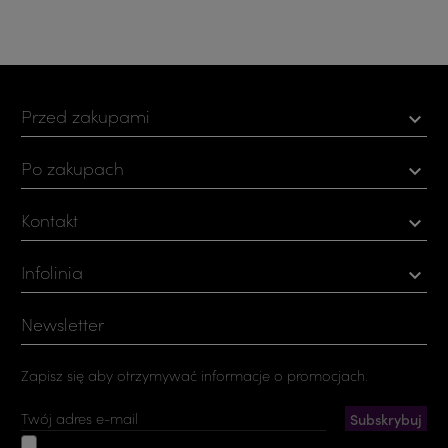
Przed zakupami

Po zakupach

Kontakt

Infolinia

Newsletter
Zapisz się aby otrzymywać informacje o promocjach.
Akceptuję ogólne warunki użytkowania i politykę