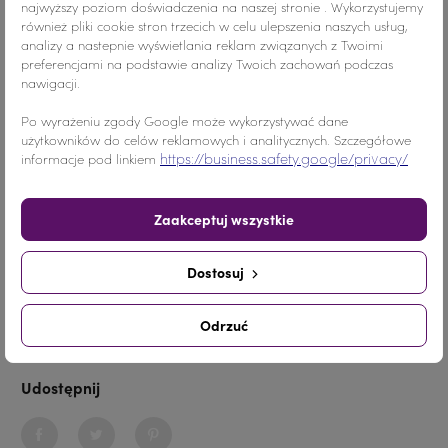
najwyższy poziom doświadczenia na naszej stronie . Wykorzystujemy
również pliki cookie stron trzecich w celu ulepszenia naszych usług,
Szczegóły produktu
analizy a nastepnie wyświetlania reklam związanych z Twoimi
preferencjami na podstawie analizy Twoich zachowań podczas
nawigacji.
Po wyrażeniu zgody Google może wykorzystywać dane
Kolor
Czarny
Jet Hematite/Szary
użytkowników do celów reklamowych i analitycznych. Szczegółowe
https://business.safety.google/privacy/
informacje pod linkiem
Materiał
Akryl
Zaakceptuj wszystkie
Ilość
10 SZTUK
Nr.Kategorii
1836
Dostosuj
Odrzuć
Dodaj do koszyka
-
+
Udostępnij