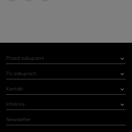
Udostępnij
Tweetuj
Pinterest
Przed zakupami

Po zakupach

Kontakt

Infolinia

Newsletter