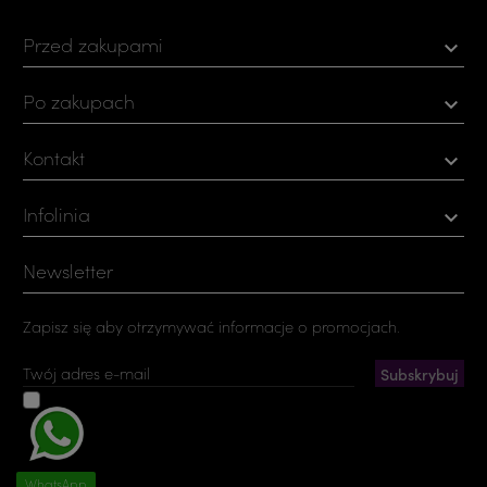
Przed zakupami

Po zakupach

Kontakt

Infolinia

Newsletter
Zapisz się aby otrzymywać informacje o promocjach.
Akceptuję ogólne warunki użytkowania i politykę
prywatności
Możesz zrezygnować w każdej chwili. W tym celu należy odnaleźć
szczegóły w naszej informacji prawnej.
WhatsApp