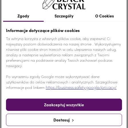
Szczegóły produktu
Zgody
Szczegóły
O Cookies
Informacje dotyczące plików cookies
Kolor
Niebieski
Ta witryna korzysta z własnych plików cookie, aby zapewnić Ci
najwyższy poziom doświadczenia na naszej stronie . Wykorzystujemy
również pliki cookie stron trzecich w celu ulepszenia naszych usług,
Materiał
Szkło
analizy a nastepnie wyświetlania reklam związanych z Twoimi
preferencjami na podstawie analizy Twoich zachowań podczas
Wymiary
ŚREDNI ROZMIAR
nawigacji.
Ilość
1 SZTUKA
Po wyrażeniu zgody Google może wykorzystywać dane
użytkowników do celów reklamowych i analitycznych. Szczegółowe
https://business.safety.google/privacy/
informacje pod linkiem
Nr.Kategorii
624b
Zaakceptuj wszystkie
Dodaj do koszyka
-
+
Dostosuj
Udostępnij