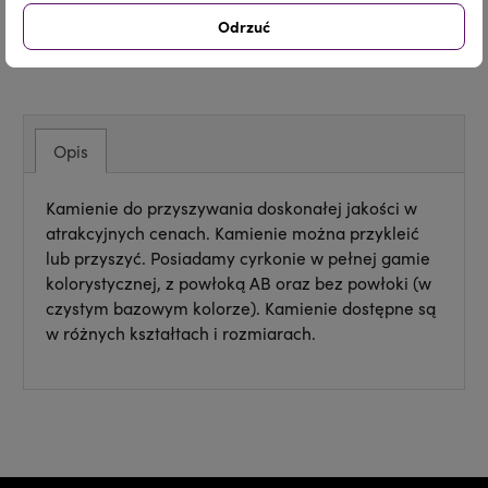
Odrzuć
Udostępnij
Tweetuj
Pinterest
Opis
Kamienie do przyszywania doskonałej jakości w
atrakcyjnych cenach. Kamienie można przykleić
lub przyszyć. Posiadamy cyrkonie w pełnej gamie
kolorystycznej, z powłoką AB oraz bez powłoki (w
czystym bazowym kolorze). Kamienie dostępne są
w różnych kształtach i rozmiarach.