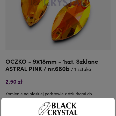
OCZKO - 9x18mm - 1szt. Szklane
ASTRAL PINK / nr.680b
/ 1 sztuka
2,50 zł
Kamienie na płaskiej podstawie z dziurkami do
przyszycia.