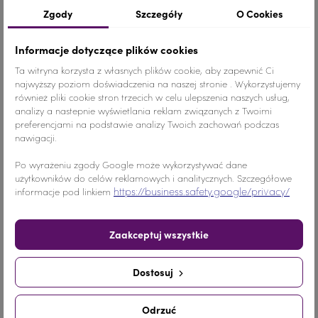
Szczegóły produktu
Zgody
Szczegóły
O Cookies
Informacje dotyczące plików cookies
Ta witryna korzysta z własnych plików cookie, aby zapewnić Ci
Kolor
Pomarańczowy
Złoty
najwyższy poziom doświadczenia na naszej stronie . Wykorzystujemy
również pliki cookie stron trzecich w celu ulepszenia naszych usług,
Materiał
Szkło
analizy a nastepnie wyświetlania reklam związanych z Twoimi
preferencjami na podstawie analizy Twoich zachowań podczas
Ilość
1 SZTUKA
nawigacji.
Po wyrażeniu zgody Google może wykorzystywać dane
Nr.Kategorii
680b
użytkowników do celów reklamowych i analitycznych. Szczegółowe
https://business.safety.google/privacy/
informacje pod linkiem
Dodaj do koszyka
-
+
Zaakceptuj wszystkie
Udostępnij
Dostosuj
Udostępnij
Tweetuj
Pinterest
Odrzuć