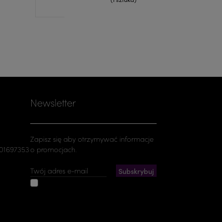
Newsletter
Zapisz się aby otrzymywać informacje
501697353
o promocjach.
Akceptuję ogólne warunki
użytkowania i politykę prywatności
Możesz zrezygnować w każdej chwili. W tym
celu należy odnaleźć szczegóły w naszej