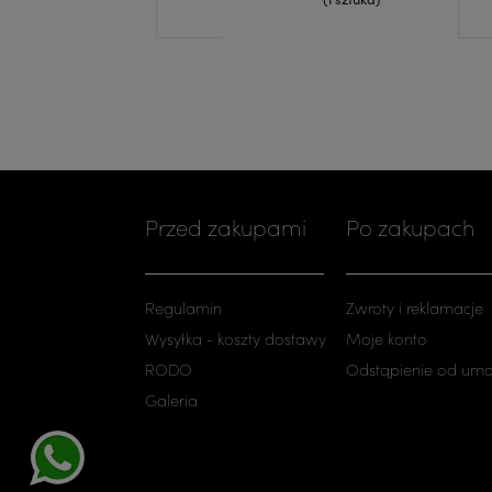
Przed zakupami
Po zakupach
Regulamin
Zwroty i reklamacje
Wysyłka - koszty dostawy
Moje konto
RODO
Odstąpienie od um
Galeria