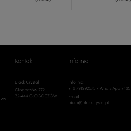
Kontakt
Infolinia
Black Crystal
Infolinia:
+48 791992575 / Whats App +48
Głogoczów 772
32-444 GŁOGOCZÓW
Email:
owy
biuro@blackcrystal.pl