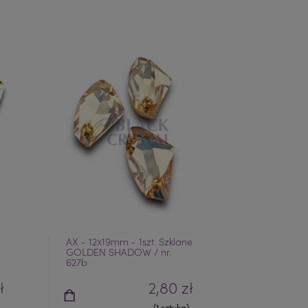
AX - 12x19mm - 1szt. Szklane
COSMIC - 1
GOLDEN SHADOW / nr.
Szklane CRY
627b
26b
ł
2,80 zł
(1 sztuka)