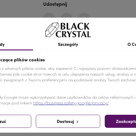
Udostępnij
Udostępnij
Tweetuj
Pinterest
dy
Szczegóły
O C
yczące plików cookies
kości w atrakcyjnych cenach. Kamienie można przykleić lub p
a z własnych plików cookie, aby zapewnić Ci najwyższy poziom doświadczeni
wnież pliki cookie stron trzecich w celu ulepszenia naszych usług, analizy a 
z bez powłoki (w czystym bazowym kolorze). Kamienie dostępn
am związanych z Twoimi preferencjami na podstawie analizy Twoich zachow
y Google może wykorzystywać dane użytkowników do celów reklamowych i a
https://business.safety.google/privacy/
macje pod linkiem
pili ten produkt kupili również:
zuć
Dostosuj
Zaakceptu