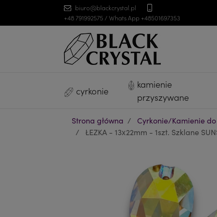
biuro@blackcrystal.pl
+48 791992575 / Whats App +48501697353
kamienie
cyrkonie
przyszywane
Strona główna
Cyrkonie/Kamienie do
ŁEZKA - 13x22mm - 1szt. Szklane SUNS