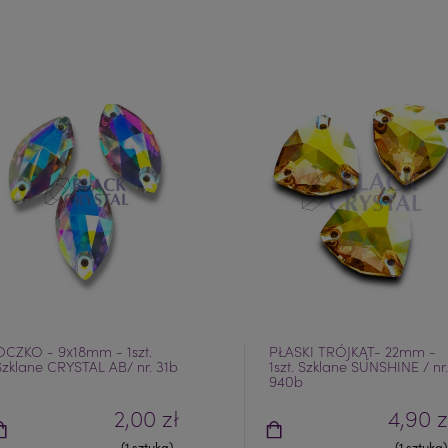
OCZKO - 9x18mm - 1szt.
PŁASKI TRÓJKĄT- 22mm -
Szklane CRYSTAL AB/ nr. 31b
1szt. Szklane SUNSHINE / nr.
940b
2,00 zł
4,90 z
(1 sztuka)
(1 sztuka)