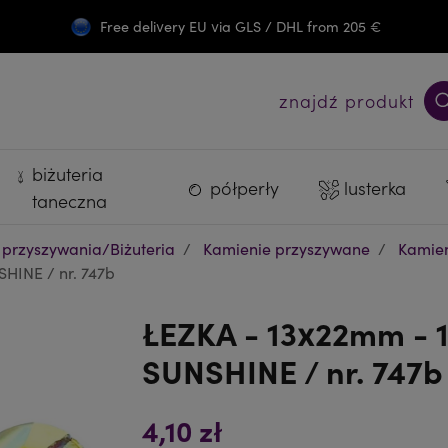
Free delivery EU via GLS / DHL from 205 €
Darmowa wysyłka PL od 300 zł
znajdź produkt
biżuteria
półperły
lusterka
taneczna
 przyszywania/Biżuteria
Kamienie przyszywane
Kamien
HINE / nr. 747b
ŁEZKA - 13x22mm - 1
SUNSHINE / nr. 747
4,10 zł