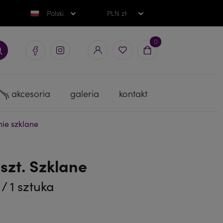
Polski
PLN zł
0
akcesoria
galeria
kontakt
ie szklane
szt. Szklane
b
/ 1 sztuka