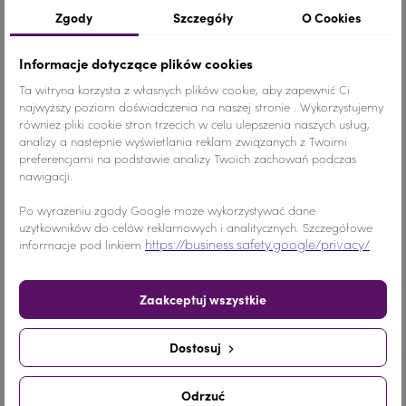
Szczegóły produktu
Zgody
Szczegóły
O Cookies
Informacje dotyczące plików cookies
Ta witryna korzysta z własnych plików cookie, aby zapewnić Ci
Kolor
Pomarańczowy
najwyższy poziom doświadczenia na naszej stronie . Wykorzystujemy
również pliki cookie stron trzecich w celu ulepszenia naszych usług,
Materiał
Szkło
analizy a nastepnie wyświetlania reklam związanych z Twoimi
preferencjami na podstawie analizy Twoich zachowań podczas
Ilość
1 SZTUKA
nawigacji.
Po wyrażeniu zgody Google może wykorzystywać dane
Nr.Kategorii
550b
użytkowników do celów reklamowych i analitycznych. Szczegółowe
https://business.safety.google/privacy/
informacje pod linkiem
Dodaj do koszyka
-
+
Zaakceptuj wszystkie
Udostępnij
Dostosuj
Udostępnij
Tweetuj
Pinterest
Odrzuć