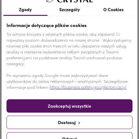
Szczegóły produktu
Zgody
Szczegóły
O Cookies
Informacje dotyczące plików cookies
Kolor
Zielony
Ta witryna korzysta z własnych plików cookie, aby zapewnić Ci
najwyższy poziom doświadczenia na naszej stronie . Wykorzystujemy
również pliki cookie stron trzecich w celu ulepszenia naszych usług,
Materiał
Szkło
analizy a nastepnie wyświetlania reklam związanych z Twoimi
preferencjami na podstawie analizy Twoich zachowań podczas
Ilość
1 SZTUKA
nawigacji.
Nr.Kategorii
539b
Po wyrażeniu zgody Google może wykorzystywać dane
użytkowników do celów reklamowych i analitycznych. Szczegółowe
https://business.safety.google/privacy/
informacje pod linkiem
Dodaj do koszyka
-
+
Zaakceptuj wszystkie
Udostępnij
Dostosuj
Udostępnij
Tweetuj
Pinterest
Odrzuć