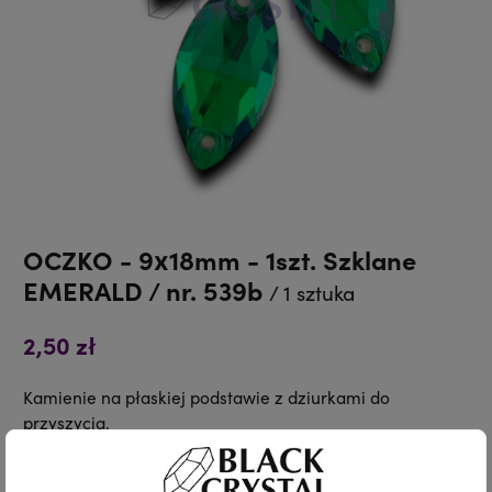
OCZKO - 9x18mm - 1szt. Szklane
EMERALD / nr. 539b
/ 1 sztuka
2,50 zł
Kamienie na płaskiej podstawie z dziurkami do
przyszycia.