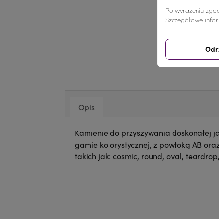
Po wyrażeniu zgod
Szczegółowe infor
Odr
Opis
Kamienie do przyszywania doskonałej ja
gamie kolorystycznej, z powłoką AB ora
takich jak: cosmic, round, oval, teardrop,