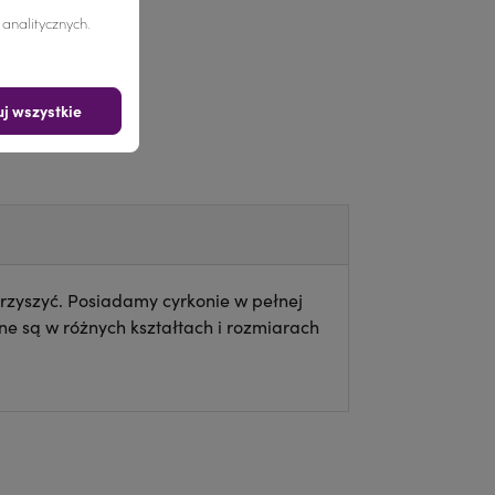
nalitycznych.
j wszystkie
rzyszyć. Posiadamy cyrkonie w pełnej
e są w różnych kształtach i rozmiarach