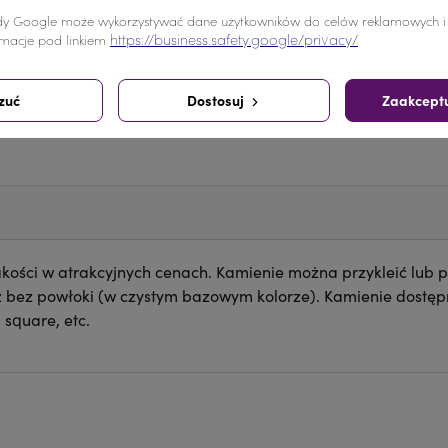
-
+
y Google może wykorzystywać dane użytkowników do celów reklamowych i a
https://business.safety.google/privacy/
macje pod linkiem
Udostępnij
zuć
Dostosuj
Zaakceptu
Udostępnij
Tweetuj
Pinterest
kości w atrakcyjnych cenach. Kamienie można przykleić lub p
z bez powłoki (w czystym bazowym kolorze). Kamienie dostępn
 square, etc.