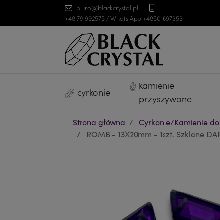
biuro@blackcrystal.pl
+48 791992575 / Whats App +48501697353
kamienie
cyrkonie
przyszywane
Strona główna
Cyrkonie/Kamienie do
ROMB - 13X20mm - 1szt. Szklane DAR