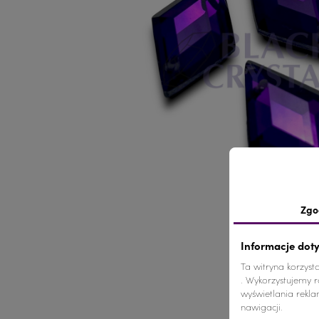
Zgo
Informacje dot
Ta witryna korzyst
. Wykorzystujemy ró
wyświetlania rekl
nawigacji.