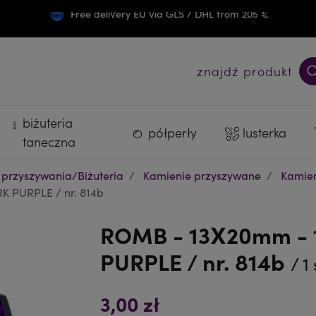
Free delivery EU via GLS / DHL from 205 €
Darmowa wysyłka PL od 300 zł
znajdź produkt
biżuteria
półperły
lusterka
taneczna
 przyszywania/Biżuteria
Kamienie przyszywane
Kamien
K PURPLE / nr. 814b
ROMB - 13X20mm - 1
PURPLE / nr. 814b
/ 1
3,00 zł