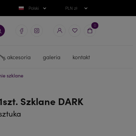
Polski
PLN zł
0
akcesoria
galeria
kontakt
ie szklane
szt. Szklane DARK
 sztuka