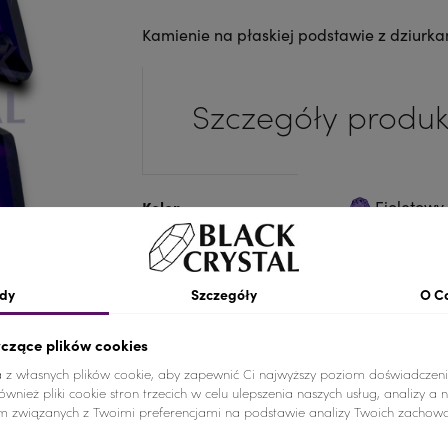
Kamienie na płaskiej podstawie z dziurka
Szczegóły produk
Kolor
Fioletowy
Materiał
Szkło
dy
Szczegóły
O C
Wymiary
ŚREDNI ROZ
Ilość
1 SZTUKA
yczące plików cookies
a z własnych plików cookie, aby zapewnić Ci najwyższy poziom doświadczeni
Nr.Kategorii
814b
wnież pliki cookie stron trzecich w celu ulepszenia naszych usług, analizy a 
am związanych z Twoimi preferencjami na podstawie analizy Twoich zachow
Dodaj do koszyka