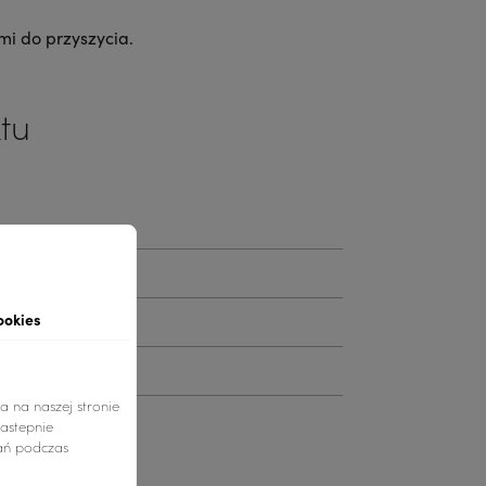
mi do przyszycia.
tu
ookies
MIAR
a na naszej stronie
nastepnie
ań podczas