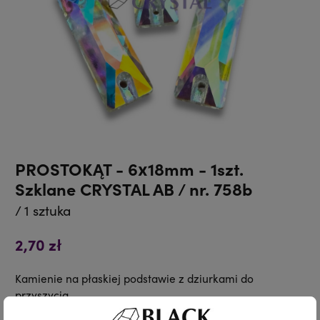
PROSTOKĄT - 6x18mm - 1szt.
Szklane CRYSTAL AB / nr. 758b
/ 1 sztuka
2,70 zł
Kamienie na płaskiej podstawie z dziurkami do
przyszycia.