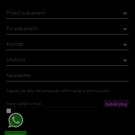
Przed zakupami

Po zakupach

Kontakt

Infolinia

Newsletter
Zapisz się aby otrzymywać informacje o promocjach.
Akceptuję ogólne warunki użytkowania i politykę
prywatności
Możesz zrezygnować w każdej chwili. W tym celu należy odnaleźć
szczegóły w naszej informacji prawnej.
WhatsApp