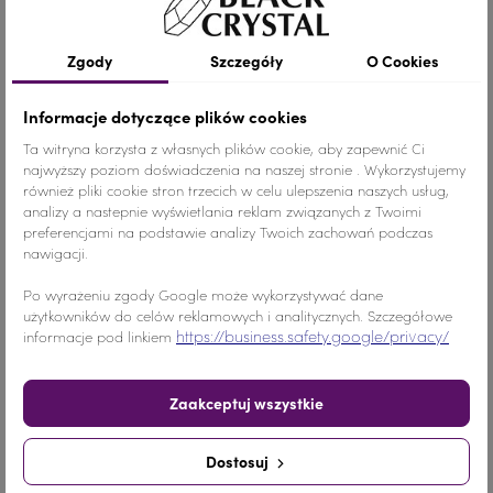
Szczegóły produktu
Zgody
Szczegóły
O Cookies
Informacje dotyczące plików cookies
Kolor
Crystal AB
Ta witryna korzysta z własnych plików cookie, aby zapewnić Ci
najwyższy poziom doświadczenia na naszej stronie . Wykorzystujemy
również pliki cookie stron trzecich w celu ulepszenia naszych usług,
Materiał
Szkło
analizy a nastepnie wyświetlania reklam związanych z Twoimi
preferencjami na podstawie analizy Twoich zachowań podczas
Wymiary
MAŁY ROZMIAR
nawigacji.
Ilość
1 SZTUKA
Po wyrażeniu zgody Google może wykorzystywać dane
użytkowników do celów reklamowych i analitycznych. Szczegółowe
https://business.safety.google/privacy/
informacje pod linkiem
Nr.Kategorii
758b
Zaakceptuj wszystkie
Dodaj do koszyka
-
+
Dostosuj
Udostępnij