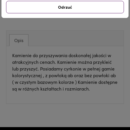
Odrzuć
Udostępnij
Tweetuj
Pinterest
Opis
Kamienie do przyszywania doskonałej jakości w
atrakcyjnych cenach. Kamienie można przykleić
lub przyszyć. Posiadamy cyrkonie w pełnej gamie
kolorystycznej , z powłoką ab oraz bez powłoki ab
( w czystym bazowym kolorze ) Kamienie dostępne
są w różnych kształtach i rozmiarach.