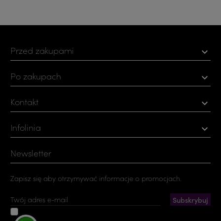
Przed zakupami

Po zakupach

Kontakt

Infolinia

Newsletter
Zapisz się aby otrzymywać informacje o promocjach.
Akceptuję ogólne warunki użytkowania i politykę