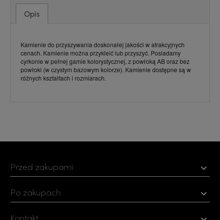
Opis
Kamienie do przyszywania doskonałej jakości w atrakcyjnych
cenach. Kamienie można przykleić lub przyszyć. Posiadamy
cyrkonie w pełnej gamie kolorystycznej, z powłoką AB oraz bez
powłoki (w czystym bazowym kolorze). Kamienie dostępne są w
różnych kształtach i rozmiarach.
Przed zakupami

Po zakupach

Kontakt
