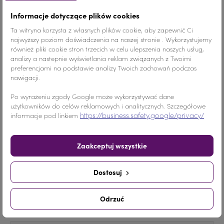
Informacje dotyczące plików cookies
Ta witryna korzysta z własnych plików cookie, aby zapewnić Ci
Kolor
Jet Hematite/Szary
najwyższy poziom doświadczenia na naszej stronie . Wykorzystujemy
również pliki cookie stron trzecich w celu ulepszenia naszych usług,
Materiał
Szkło
analizy a nastepnie wyświetlania reklam związanych z Twoimi
preferencjami na podstawie analizy Twoich zachowań podczas
Ilość
1 SZTUKA
nawigacji.
Po wyrażeniu zgody Google może wykorzystywać dane
Nr.Kategorii
854b
użytkowników do celów reklamowych i analitycznych. Szczegółowe
https://business.safety.google/privacy/
informacje pod linkiem
Dodaj do koszyka
-
+
Zaakceptuj wszystkie
Udostępnij
Dostosuj
Udostępnij
Tweetuj
Pinterest
Odrzuć