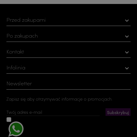
Przed zakupami

Po zakupach

Kontakt

Infolinia

Newsletter
Zapisz się aby otrzymywać informacje o promocjach.
Akceptuję ogólne warunki użytkowania i politykę
prywatności
Możesz zrezygnować w każdej chwili. W tym celu należy odnaleźć