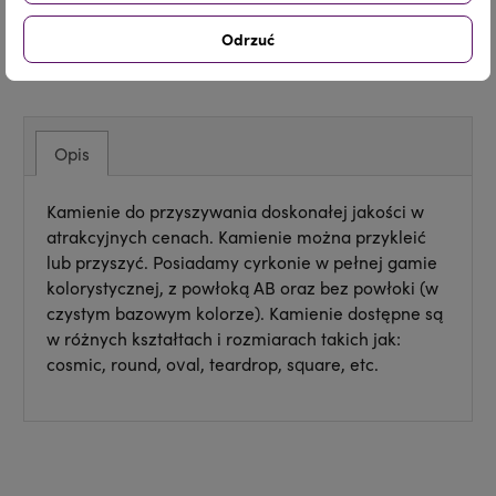
Odrzuć
Udostępnij
Tweetuj
Pinterest
Opis
Kamienie do przyszywania doskonałej jakości w
atrakcyjnych cenach. Kamienie można przykleić
lub przyszyć. Posiadamy cyrkonie w pełnej gamie
kolorystycznej, z powłoką AB oraz bez powłoki (w
czystym bazowym kolorze). Kamienie dostępne są
w różnych kształtach i rozmiarach takich jak:
cosmic, round, oval, teardrop, square, etc.