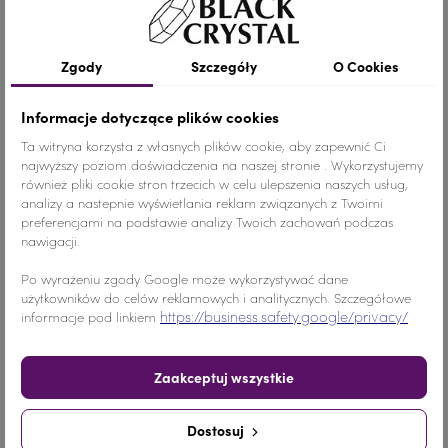
Szczegóły produktu
Zgody
Szczegóły
O Cookies
Informacje dotyczące plików cookies
Kolor
Wielokolorowy
Ta witryna korzysta z własnych plików cookie, aby zapewnić Ci
najwyższy poziom doświadczenia na naszej stronie . Wykorzystujemy
Materiał
Szkło
również pliki cookie stron trzecich w celu ulepszenia naszych usług,
analizy a nastepnie wyświetlania reklam związanych z Twoimi
Wymiary
DUŻY ROZMIAR
preferencjami na podstawie analizy Twoich zachowań podczas
nawigacji.
Ilość
1 SZTUKA
Po wyrażeniu zgody Google może wykorzystywać dane
użytkowników do celów reklamowych i analitycznych. Szczegółowe
Nr.Kategorii
872b
https://business.safety.google/privacy/
informacje pod linkiem
Dodaj do koszyka
-
+
Zaakceptuj wszystkie
Udostępnij
Dostosuj