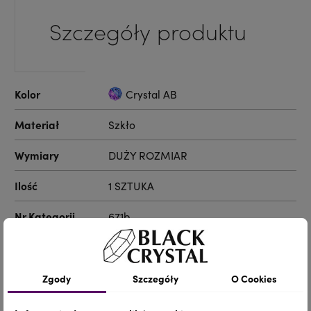
Szczegóły produktu
Kolor
Crystal AB
Materiał
Szkło
Wymiary
DUŻY ROZMIAR
Ilość
1 SZTUKA
Nr.Kategorii
671b
Dodaj do koszyka
-
+
Zgody
Szczegóły
O Cookies
Udostępnij