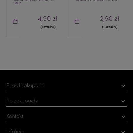
940b
4,90 zł
2,90 zł
(1 sztuka)
(1 sztuka)
Przed zakupami

Po zakupach

Kontakt

Infolinia
