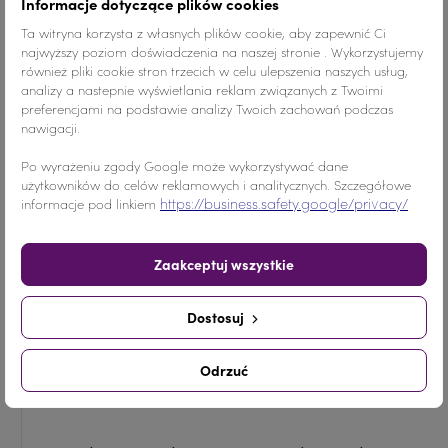
Informacje dotyczące plików cookies
Ta witryna korzysta z własnych plików cookie, aby zapewnić Ci
Udostępnij
Tweetuj
Pinterest
najwyższy poziom doświadczenia na naszej stronie . Wykorzystujemy
również pliki cookie stron trzecich w celu ulepszenia naszych usług,
analizy a nastepnie wyświetlania reklam związanych z Twoimi
preferencjami na podstawie analizy Twoich zachowań podczas
nawigacji.
Opis
Po wyrażeniu zgody Google może wykorzystywać dane
użytkowników do celów reklamowych i analitycznych. Szczegółowe
Kamienie do przyszywania doskonałej jakości w
https://business.safety.google/privacy/
informacje pod linkiem
atrakcyjnych cenach. Kamienie można przykleić
lub przyszyć. Posiadamy cyrkonie w pełnej gamie
kolorystycznej, z powłoką AB oraz bez powłoki (w
Zaakceptuj wszystkie
czystym bazowym kolorze). Kamienie dostępne są
w różnych kształtach i rozmiarach.
Dostosuj
Odrzuć