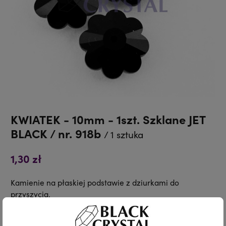
KWIATEK - 10mm - 1szt. Szklane JET
BLACK / nr. 918b
/ 1 sztuka
1,30 zł
Kamienie na płaskiej podstawie z dziurkami do
przyszycia.