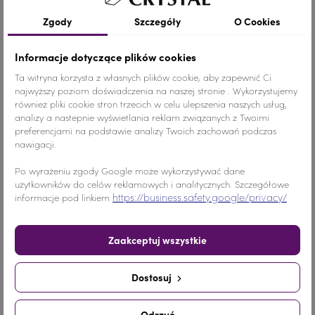
Szczegóły produktu
Zgody
Szczegóły
O Cookies
Informacje dotyczące plików cookies
Kolor
Czarny
Ta witryna korzysta z własnych plików cookie, aby zapewnić Ci
najwyższy poziom doświadczenia na naszej stronie . Wykorzystujemy
również pliki cookie stron trzecich w celu ulepszenia naszych usług,
Materiał
Szkło
analizy a nastepnie wyświetlania reklam związanych z Twoimi
preferencjami na podstawie analizy Twoich zachowań podczas
Ilość
1 SZTUKA
nawigacji.
Nr.Kategorii
918b
Po wyrażeniu zgody Google może wykorzystywać dane
użytkowników do celów reklamowych i analitycznych. Szczegółowe
https://business.safety.google/privacy/
informacje pod linkiem
Dodaj do koszyka
-
+
Zaakceptuj wszystkie
Udostępnij
Dostosuj
Udostępnij
Tweetuj
Pinterest
Odrzuć