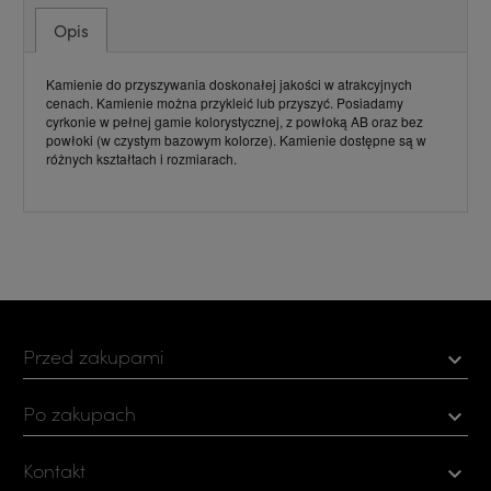
Opis
Kamienie do przyszywania doskonałej jakości w atrakcyjnych
cenach. Kamienie można przykleić lub przyszyć. Posiadamy
cyrkonie w pełnej gamie kolorystycznej, z powłoką AB oraz bez
powłoki (w czystym bazowym kolorze). Kamienie dostępne są w
różnych kształtach i rozmiarach.
Przed zakupami

Po zakupach

Kontakt
