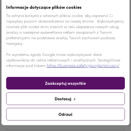
Informacje dotyczące plików cookies
Ta witryna korzysta z własnych plików cookie, aby zapewnić Ci
Kolor
Niebieski
najwyższy poziom doświadczenia na naszej stronie . Wykorzystujemy
również pliki cookie stron trzecich w celu ulepszenia naszych usług,
analizy a nastepnie wyświetlania reklam związanych z Twoimi
Materiał
Szkło
preferencjami na podstawie analizy Twoich zachowań podczas
nawigacji.
Ilość
1 SZTUKA
Po wyrażeniu zgody Google może wykorzystywać dane
Nr.Kategorii
957b
użytkowników do celów reklamowych i analitycznych. Szczegółowe
https://business.safety.google/privacy/
informacje pod linkiem
Dodaj do koszyka
-
+
Zaakceptuj wszystkie
Udostępnij
Dostosuj
Udostępnij
Tweetuj
Pinterest
Odrzuć