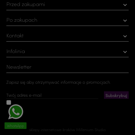
Przed zakupami

Po zakupach

Kontakt

Infolinia

Newsletter
Zapisz się aby otrzymywać informacje o promocjach.
Akceptuję ogólne warunki użytkowania i politykę
prywatności
Możesz zrezygnować w każdej chwili. W tym celu należy odnaleźć
szczegóły w naszej informacji prawnej.
WhatsApp
sklepy internetowe kraków
Millenium Studio