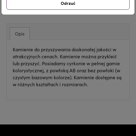
Odrzuć
Udostępnij
Tweetuj
Pinterest
Opis
Kamienie do przyszywania doskonałej jakości w
atrakcyjnych cenach. Kamienie można przykleić
lub przyszyć. Posiadamy cyrkonie w pełnej gamie
kolorystycznej, z powłoką AB oraz bez powłoki (w
czystym bazowym kolorze). Kamienie dostępne są
w różnych kształtach i rozmiarach.