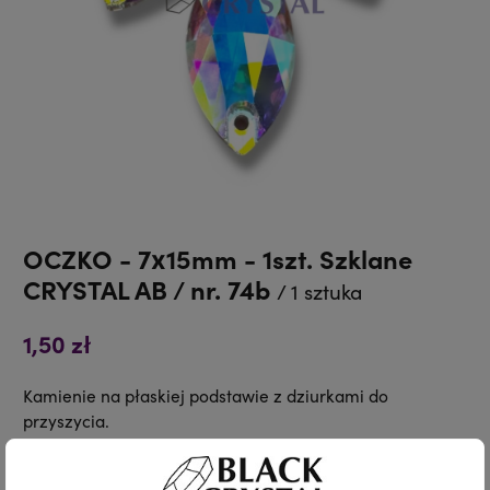
OCZKO - 7x15mm - 1szt. Szklane
CRYSTAL AB / nr. 74b
/ 1 sztuka
1,50 zł
Kamienie na płaskiej podstawie z dziurkami do
przyszycia.