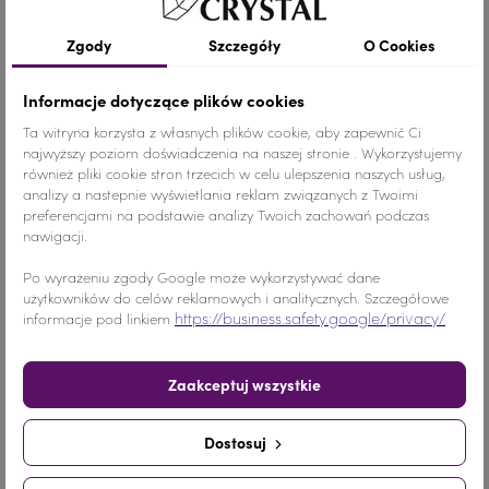
Szczegóły produktu
Zgody
Szczegóły
O Cookies
Informacje dotyczące plików cookies
Kolor
Crystal AB
Ta witryna korzysta z własnych plików cookie, aby zapewnić Ci
najwyższy poziom doświadczenia na naszej stronie . Wykorzystujemy
Materiał
Szkło
również pliki cookie stron trzecich w celu ulepszenia naszych usług,
analizy a nastepnie wyświetlania reklam związanych z Twoimi
Wymiary
ŚREDNI ROZMIAR
preferencjami na podstawie analizy Twoich zachowań podczas
nawigacji.
Ilość
1 SZTUKA
Po wyrażeniu zgody Google może wykorzystywać dane
użytkowników do celów reklamowych i analitycznych. Szczegółowe
Nr.Kategorii
nr. katalogowy 74b
https://business.safety.google/privacy/
informacje pod linkiem
Dodaj do koszyka
-
+
Zaakceptuj wszystkie
Udostępnij
Dostosuj