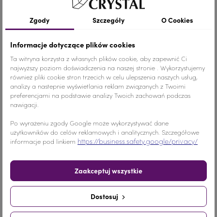
Szczegóły produktu
Zgody
Szczegóły
O Cookies
Informacje dotyczące plików cookies
Kolor
Jet Hematite/Szary
Ta witryna korzysta z własnych plików cookie, aby zapewnić Ci
najwyższy poziom doświadczenia na naszej stronie . Wykorzystujemy
Materiał
Szkło
również pliki cookie stron trzecich w celu ulepszenia naszych usług,
analizy a nastepnie wyświetlania reklam związanych z Twoimi
Wymiary
ŚREDNI ROZMIAR
preferencjami na podstawie analizy Twoich zachowań podczas
nawigacji.
Ilość
1 SZTUKA
Po wyrażeniu zgody Google może wykorzystywać dane
użytkowników do celów reklamowych i analitycznych. Szczegółowe
Nr.Kategorii
nr. katalogowy 109b
https://business.safety.google/privacy/
informacje pod linkiem
Dodaj do koszyka
-
+
Zaakceptuj wszystkie
Udostępnij
Dostosuj