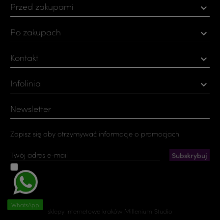
Przed zakupami

Po zakupach

Kontakt

Infolinia

Newsletter
Zapisz się aby otrzymywać informacje o promocjach.
Akceptuję ogólne warunki użytkowania i politykę
prywatności
Możesz zrezygnować w każdej chwili. W tym celu należy odnaleźć
szczegóły w naszej informacji prawnej.
WhatsApp
sklepy internetowe kraków
Millenium Studio