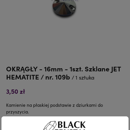
OKRĄGŁY - 16mm - 1szt. Szklane JET
HEMATITE / nr. 109b
/ 1 sztuka
3,50 zł
Kamienie na płaskiej podstawie z dziurkami do
przyszycia.