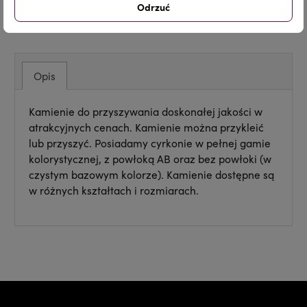
Odrzuć
Udostępnij
Tweetuj
Pinterest
Opis
Kamienie do przyszywania doskonałej jakości w
atrakcyjnych cenach. Kamienie można przykleić
lub przyszyć. Posiadamy cyrkonie w pełnej gamie
kolorystycznej, z powłoką AB oraz bez powłoki (w
czystym bazowym kolorze). Kamienie dostępne są
w różnych kształtach i rozmiarach.