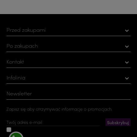
Przed zakupami

Po zakupach

Kontakt

Infolinia

Newsletter
Zapisz się aby otrzymywać informacje o promocjach.
Akceptuję ogólne warunki użytkowania i politykę
prywatności