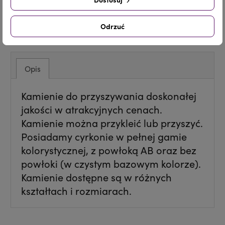
Udostępnij
Tweetuj
Pinterest
Odrzuć
Opis
Kamienie do przyszywania doskonałej
jakości w atrakcyjnych cenach.
Kamienie można przykleić lub przyszyć.
Posiadamy cyrkonie w pełnej gamie
kolorystycznej, z powłoką AB oraz bez
powłoki (w czystym bazowym kolorze).
Kamienie dostępne są w różnych
kształtach i rozmiarach.