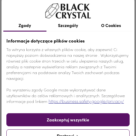
Szczegóły produktu
Zgody
Szczegóły
O Cookies
Kolor
Fioletowy
Informacje dotyczące plików cookies
Ta witryna korzysta z własnych plików cookie, aby zapewnić Ci
Materiał
Szkło
najwyższy poziom doświadczenia na naszej stronie . Wykorzystujemy
również pliki cookie stron trzecich w celu ulepszenia naszych usług,
Wymiary
DUŻY ROZMIAR
analizy a nastepnie wyświetlania reklam związanych z Twoimi
preferencjami na podstawie analizy Twoich zachowań podczas
nawigacji.
Ilość
1 sztuka
Po wyrażeniu zgody Google może wykorzystywać dane
Nr.Kategorii
610b
użytkowników do celów reklamowych i analitycznych. Szczegółowe
https://business.safety.google/privacy/
informacje pod linkiem
Dodaj do koszyka
-
+
Zaakceptuj wszystkie
Udostępnij
Dostosuj