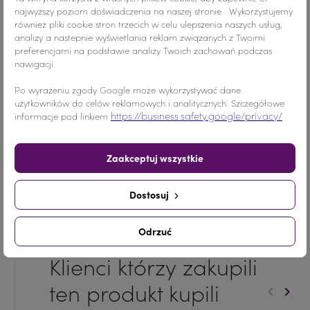
najwyższy poziom doświadczenia na naszej stronie . Wykorzystujemy
również pliki cookie stron trzecich w celu ulepszenia naszych usług,
analizy a nastepnie wyświetlania reklam związanych z Twoimi
Opis
preferencjami na podstawie analizy Twoich zachowań podczas
nawigacji.
Kamienie do przyszywania doskonałej jakości w
Po wyrażeniu zgody Google może wykorzystywać dane
atrakcyjnych cenach. Kamienie można przykleić
użytkowników do celów reklamowych i analitycznych. Szczegółowe
lub przyszyć. Posiadamy cyrkonie w pełnej gamie
https://business.safety.google/privacy/
informacje pod linkiem
kolorystycznej, z powłoką AB oraz bez powłoki (w
czystym bazowym kolorze). Kamienie dostępne są
Zaakceptuj wszystkie
w różnych kształtach i rozmiarach.
Dostosuj
Odrzuć
Klienci którzy zakupili
ten produkt kupili
keyboard_arrow_left
keyboard_arrow_right
Poprzed
Nast