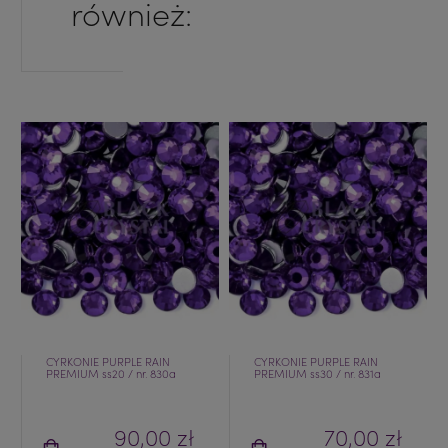
również:
CYRKONIE PURPLE RAIN
CYRKONIE PURPLE RAIN
PREMIUM ss20 / nr. 830a
PREMIUM ss30 / nr. 831a
90,00 zł
70,00 zł