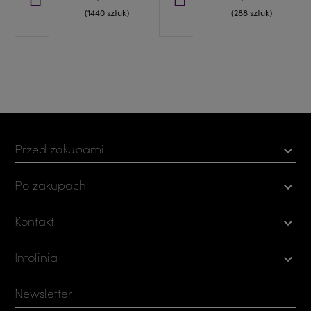
(1440 sztuk)
(288 sztuk)
Przed zakupami

Po zakupach

Kontakt

Infolinia

Newsletter