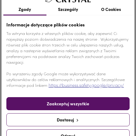
Szczegóły produktu
Zgody
Szczegóły
O Cookies
Informacje dotyczące plików cookies
Kolor
Niebieski
Ta witryna korzysta z własnych plików cookie, aby zapewnić Ci
najwyższy poziom doświadczenia na naszej stronie . Wykorzystujemy
również pliki cookie stron trzecich w celu ulepszenia naszych usług,
Materiał
Szkło
analizy a nastepnie wyświetlania reklam związanych z Twoimi
preferencjami na podstawie analizy Twoich zachowań podczas
Ilość
1 SZTUKA
nawigacji.
Nr.Kategorii
237b
Po wyrażeniu zgody Google może wykorzystywać dane
użytkowników do celów reklamowych i analitycznych. Szczegółowe
https://business.safety.google/privacy/
informacje pod linkiem
Dodaj do koszyka
-
+
Zaakceptuj wszystkie
Udostępnij
Dostosuj
Udostępnij
Tweetuj
Pinterest
Odrzuć