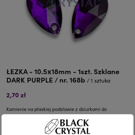
ŁEZKA - 10.5x18mm - 1szt. Szklane
DARK PURPLE / nr. 168b
/ 1 sztuka
2,70 zł
Kamienie na płaskiej podstawie z dziurkami do
przyszycia.