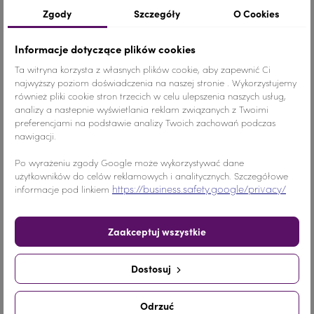
Szczegóły produktu
Zgody
Szczegóły
O Cookies
Informacje dotyczące plików cookies
Ta witryna korzysta z własnych plików cookie, aby zapewnić Ci
Kolor
Fioletowy
najwyższy poziom doświadczenia na naszej stronie . Wykorzystujemy
również pliki cookie stron trzecich w celu ulepszenia naszych usług,
Materiał
Szkło
analizy a nastepnie wyświetlania reklam związanych z Twoimi
preferencjami na podstawie analizy Twoich zachowań podczas
Ilość
1 sztuka
nawigacji.
Po wyrażeniu zgody Google może wykorzystywać dane
Nr.Kategorii
168b
użytkowników do celów reklamowych i analitycznych. Szczegółowe
https://business.safety.google/privacy/
informacje pod linkiem
Dodaj do koszyka
-
+
Zaakceptuj wszystkie
Udostępnij
Dostosuj
Udostępnij
Tweetuj
Pinterest
Odrzuć