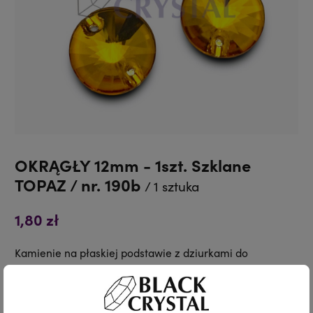
OKRĄGŁY 12mm - 1szt. Szklane
TOPAZ / nr. 190b
/ 1 sztuka
1,80 zł
Kamienie na płaskiej podstawie z dziurkami do
przyszycia.