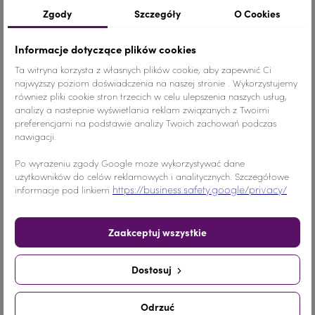
Szczegóły produktu
Zgody
Szczegóły
O Cookies
Informacje dotyczące plików cookies
Ta witryna korzysta z własnych plików cookie, aby zapewnić Ci
Kolor
Złoty
najwyższy poziom doświadczenia na naszej stronie . Wykorzystujemy
również pliki cookie stron trzecich w celu ulepszenia naszych usług,
Materiał
Szkło
analizy a nastepnie wyświetlania reklam związanych z Twoimi
preferencjami na podstawie analizy Twoich zachowań podczas
Ilość
1 SZTUKA
nawigacji.
Po wyrażeniu zgody Google może wykorzystywać dane
Nr.Kategorii
190b
użytkowników do celów reklamowych i analitycznych. Szczegółowe
https://business.safety.google/privacy/
informacje pod linkiem
Dodaj do koszyka
-
+
Zaakceptuj wszystkie
Udostępnij
Dostosuj
Udostępnij
Tweetuj
Pinterest
Odrzuć