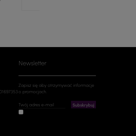
Newsletter
Zapisz się aby otrzymywać informacje
501697353
o promocjach.
Akceptuję ogólne warunki
użytkowania i politykę prywatności
Możesz zrezygnować w każdej chwili. W tym
celu należy odnaleźć szczegóły w naszej