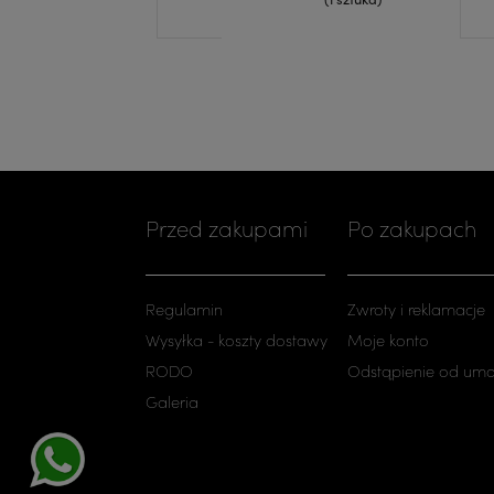
Przed zakupami
Po zakupach
Regulamin
Zwroty i reklamacje
Wysyłka - koszty dostawy
Moje konto
RODO
Odstąpienie od um
Galeria