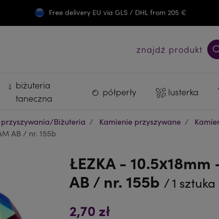
Free delivery EU via GLS / DHL from 205 €
Darmowa wysyłka PL od 300 zł
znajdź produkt
biżuteria
półperły
lusterka
taneczna
 przyszywania/Biżuteria
Kamienie przyszywane
Kamien
AM AB / nr. 155b
ŁEZKA - 10.5x18mm -
AB / nr. 155b
/ 1 sztuka
2,70 zł