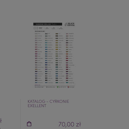
KATALOG - CYRKONIE
KATALOG -
EXELLENT
ŻYWICZNE (
ł
70,00 zł
)