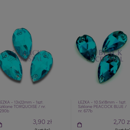
ŁEZKA - 13x22mm - 1szt.
ŁEZKA - 10.5x18mm - 1szt.
Szklane TORQUOISE / nr.
Szklane PEACOCK BLUE /
1290b
nr. 677b
3,90 zł
2,70 z
(1 sztuka)
(1 sztuka