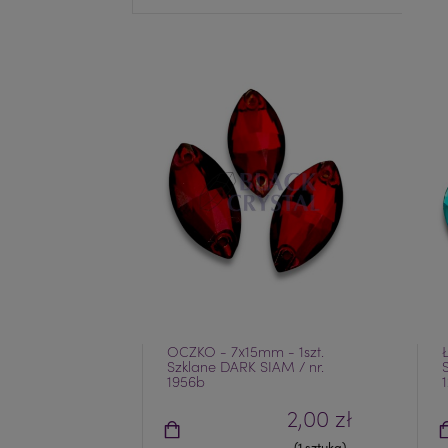
OCZKO - 7x15mm - 1szt.
Szklane DARK SIAM / nr.
1956b
2,00 zł
(1 sztuka)