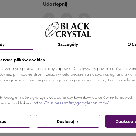
Udostępnij
Udostępnij
Tweetuj
Pinterest
dy
Szczegóły
O C
yczące plików cookies
kości w atrakcyjnych cenach. Kamienie można przykleić lub p
a z własnych plików cookie, aby zapewnić Ci najwyższy poziom doświadczeni
wnież pliki cookie stron trzecich w celu ulepszenia naszych usług, analizy a 
z bez powłoki (w czystym bazowym kolorze). Kamienie dostępn
am związanych z Twoimi preferencjami na podstawie analizy Twoich zachow
y Google może wykorzystywać dane użytkowników do celów reklamowych i a
https://business.safety.google/privacy/
macje pod linkiem
pili ten produkt kupili również:
zuć
Dostosuj
Zaakceptu