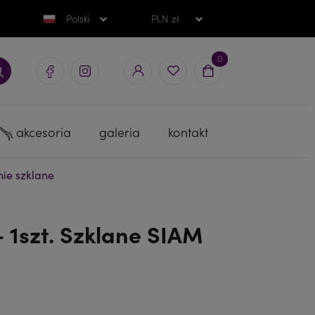
Polski
PLN zł
0
akcesoria
galeria
kontakt
ie szklane
 1szt. Szklane SIAM