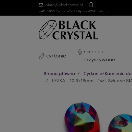
biuro@blackcrystal.pl
+48 791992575 / Whats App +48501697353
kamienie
cyrkonie
przyszywane
Strona główna
Cyrkonie/Kamienie do
ŁEZKA - 10.5x18mm - 1szt. Szklane SI