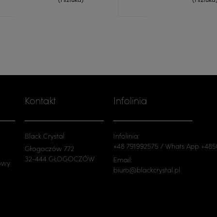
Kontakt
Infolinia
Black Crystal
Infolinia:
+48 791992575 / Whats App +48
Głogoczów 772
32-444 GŁOGOCZÓW
Email:
owy
biuro@blackcrystal.pl