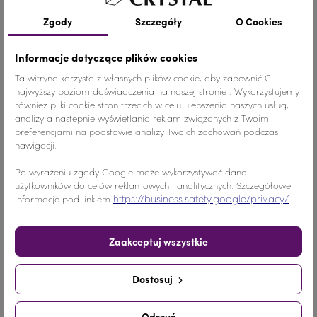
Szczegóły produktu
Zgody
Szczegóły
O Cookies
Informacje dotyczące plików cookies
Kolor
Fuksja
Ta witryna korzysta z własnych plików cookie, aby zapewnić Ci
najwyższy poziom doświadczenia na naszej stronie . Wykorzystujemy
również pliki cookie stron trzecich w celu ulepszenia naszych usług,
Materiał
Szkło
analizy a nastepnie wyświetlania reklam związanych z Twoimi
preferencjami na podstawie analizy Twoich zachowań podczas
Ilość
1 SZTUKA
nawigacji.
Nr.Kategorii
232b
Po wyrażeniu zgody Google może wykorzystywać dane
użytkowników do celów reklamowych i analitycznych. Szczegółowe
https://business.safety.google/privacy/
informacje pod linkiem
Dodaj do koszyka
-
+
Zaakceptuj wszystkie
Udostępnij
Dostosuj
Udostępnij
Tweetuj
Pinterest
Odrzuć