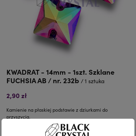
KWADRAT - 14mm - 1szt. Szklane
FUCHSIA AB / nr. 232b
/ 1 sztuka
2,90 zł
Kamienie na płaskiej podstawie z dziurkami do
przyszycia.