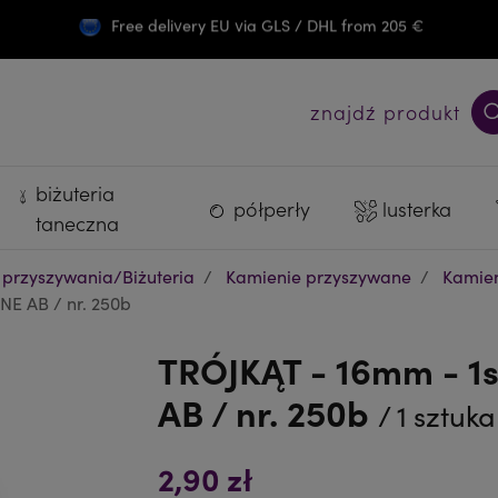
Free delivery EU via GLS / DHL from 205 €
Darmowa wysyłka PL od 300 zł
znajdź produkt
biżuteria
półperły
lusterka
taneczna
 przyszywania/Biżuteria
Kamienie przyszywane
Kamien
NE AB / nr. 250b
TRÓJKĄT - 16mm - 1s
AB / nr. 250b
/ 1 sztuka
2,90 zł