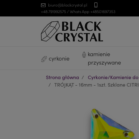
biuro@blackcrystal.pl
+48 791992575 / Whats App +48501697353
kamienie
cyrkonie
przyszywane
Strona główna
Cyrkonie/Kamienie do
TRÓJKĄT - 16mm - 1szt. Szklane CITRI