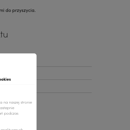
mi do przyszycia.
tu
y
ookies
a na naszej stronie
nastepnie
ań podczas
nalitycznych.