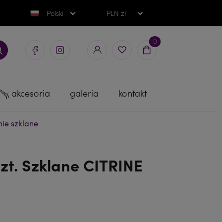
Polski
PLN zł
0
akcesoria
galeria
kontakt
ie szklane
zt. Szklane CITRINE