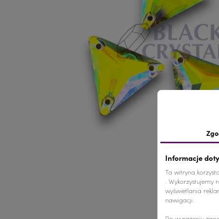
Zgo
Informacje dot
Ta witryna korzyst
. Wykorzystujemy ró
wyświetlania rekl
nawigacji.
Po wyrażeniu zgod