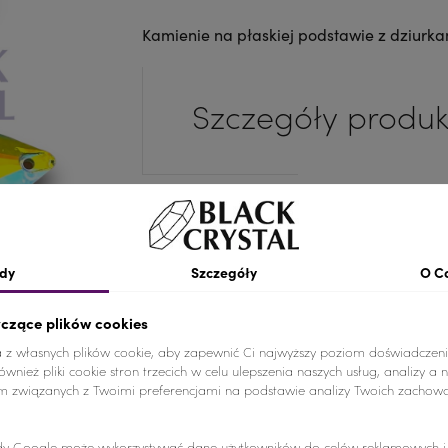
Kamienie na płaskiej podstawie z dziurka
Szczegóły produk
Kolor
Cytrynow
Materiał
Szkło
dy
Szczegóły
O C
Ilość
1 SZTUKA
yczące plików cookies
Nr.Kategorii
250b
a z własnych plików cookie, aby zapewnić Ci najwyższy poziom doświadczeni
wnież pliki cookie stron trzecich w celu ulepszenia naszych usług, analizy a 
am związanych z Twoimi preferencjami na podstawie analizy Twoich zachow
Dodaj do koszyka
-
+
y Google może wykorzystywać dane użytkowników do celów reklamowych i a