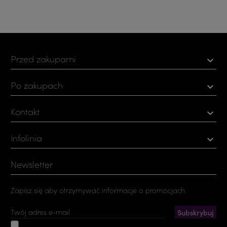
Przed zakupami

Po zakupach

Kontakt

Infolinia

Newsletter
Zapisz się aby otrzymywać informacje o promocjach.
Akceptuję ogólne warunki użytkowania i politykę