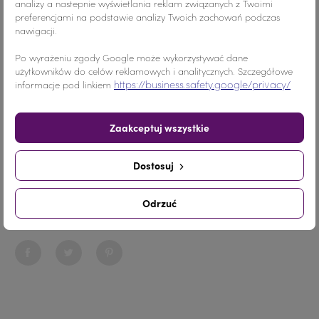
analizy a nastepnie wyświetlania reklam związanych z Twoimi
preferencjami na podstawie analizy Twoich zachowań podczas
nawigacji.
Kolor
Pomarańczowy
Po wyrażeniu zgody Google może wykorzystywać dane
użytkowników do celów reklamowych i analitycznych. Szczegółowe
Materiał
Żywica
https://business.safety.google/privacy/
informacje pod linkiem
Ilość
10 SZTUK
Zaakceptuj wszystkie
Nr.Kategorii
563
Dostosuj
Dodaj do koszyka
-
+
Odrzuć
Udostępnij
Udostępnij
Tweetuj
Pinterest