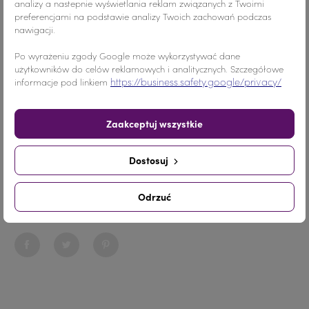
analizy a nastepnie wyświetlania reklam związanych z Twoimi
preferencjami na podstawie analizy Twoich zachowań podczas
nawigacji.
Kolor
Fioletowy
Po wyrażeniu zgody Google może wykorzystywać dane
użytkowników do celów reklamowych i analitycznych. Szczegółowe
Materiał
Żywica
https://business.safety.google/privacy/
informacje pod linkiem
Ilość
30 sztuk
Zaakceptuj wszystkie
Nr.Kategorii
518
Dostosuj
Dodaj do koszyka
-
+
Odrzuć
Udostępnij
Udostępnij
Tweetuj
Pinterest