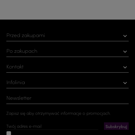
Przed zakupami

Po zakupach

Kontakt

Infolinia

Newsletter
Zapisz się aby otrzymywać informacje o promocjach.
Akceptuję ogólne warunki użytkowania i politykę