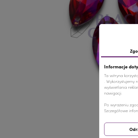
Zgo
Informacje dot
Ta witryna korzyst
. Wykorzystujemy ró
wyświetlania rekl
nawigacji.
Po wyrażeniu zgod
Szczegółowe infor
Odr