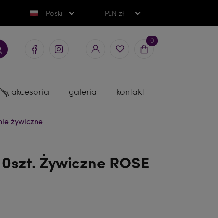
Polski
PLN zł
0
akcesoria
galeria
kontakt
ie żywiczne
0szt. Żywiczne ROSE