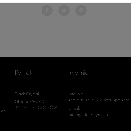
Udostępnij
Tweetuj
Pinterest
Kontakt
Infolinia
Black Crystal
Infolinia:
+48 791992575 / Whats App +48
Głogoczów 772
32-444 GŁOGOCZÓW
Email:
owy
biuro@blackcrystal.pl