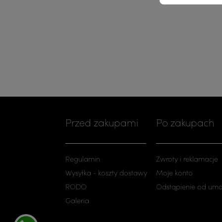
Przed zakupami
Po zakupach
Regulamin
Zwroty i reklamacje
Wysyłka - koszty dostawy
Moje konto
RODO
Odstąpienie od um
Galeria