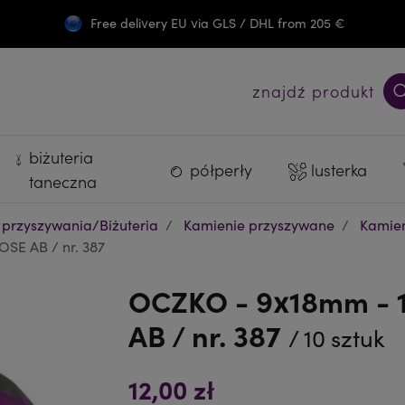
Free delivery EU via GLS / DHL from 205 €
Darmowa wysyłka PL od 300 zł
znajdź produkt
biżuteria
półperły
lusterka
taneczna
 przyszywania/Biżuteria
Kamienie przyszywane
Kamien
SE AB / nr. 387
OCZKO - 9x18mm - 1
AB / nr. 387
/ 10 sztuk
12,00 zł