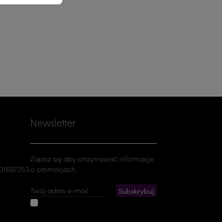
Newsletter
Zapisz się aby otrzymywać informacje
501697353
o promocjach.
Akceptuję ogólne warunki
użytkowania i politykę prywatności