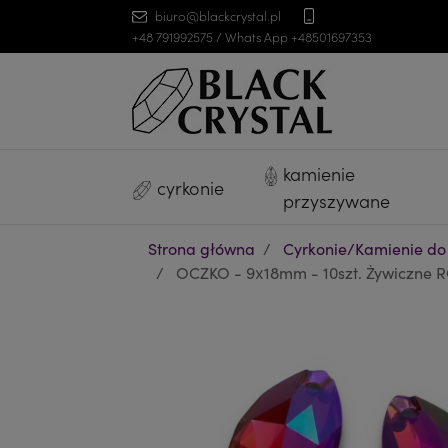
biuro@blackcrystal.pl
+48 791992575 / Whats App +48501697353
kamienie
cyrkonie
przyszywane
Strona główna
Cyrkonie/Kamienie do
OCZKO - 9x18mm - 10szt. Żywiczne RO