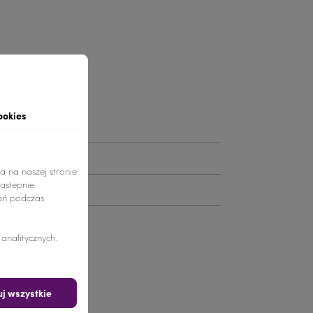
tu
ookies
a na naszej stronie
nastepnie
ań podczas
nalitycznych.
j wszystkie