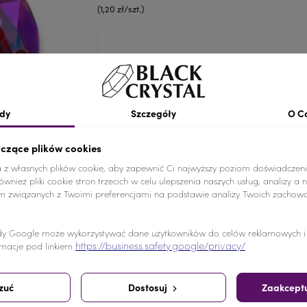
(1,20 zł/szt.)
Szczegóły produk
dy
Szczegóły
O C
Kolor
Różowy
yczące plików cookies
Materiał
Żywica
a z własnych plików cookie, aby zapewnić Ci najwyższy poziom doświadczeni
wnież pliki cookie stron trzecich w celu ulepszenia naszych usług, analizy a 
Ilość
10 SZTUK
am związanych z Twoimi preferencjami na podstawie analizy Twoich zachow
Nr.Kategorii
387
y Google może wykorzystywać dane użytkowników do celów reklamowych i a
https://business.safety.google/privacy/
macje pod linkiem
Dodaj do koszyka
-
+
zuć
Dostosuj
Zaakceptu
Udostępnij