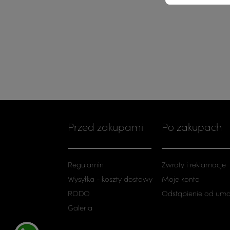
Przed zakupami
Po zakupach
Regulamin
Zwroty i reklamacje
Wysyłka - koszty dostawy
Moje konto
RODO
Odstąpienie od um
Galeria