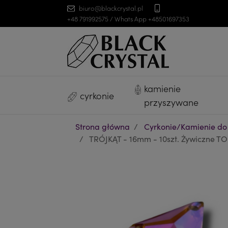
biuro@blackcrystal.pl
+48 791992575 / Whats App +48501697353
kamienie
cyrkonie
przyszywane
Strona główna
Cyrkonie/Kamienie do
TRÓJKĄT - 16mm - 10szt. Żywiczne TOP