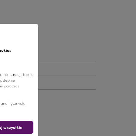
tu
ookies
a na naszej stronie
nastepnie
ań podczas
y 119
nalitycznych.
j wszystkie