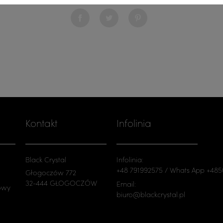
Udostępnij
Tweetuj
Pinterest
Kontakt
Infolinia
Black Crystal
Infolinia:
+48 791992575 / Whats App +48
Głogoczów 772
32-444 GŁOGOCZÓW
Email:
owy
biuro@blackcrystal.pl