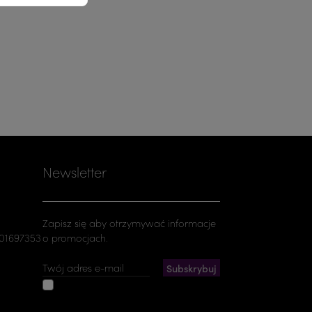
Newsletter
Zapisz się aby otrzymywać informacje
501697353
o promocjach.
Akceptuję ogólne warunki
użytkowania i politykę prywatności