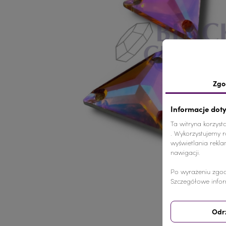
Zgo
Informacje dot
Ta witryna korzyst
. Wykorzystujemy ró
wyświetlania rekl
nawigacji.
Po wyrażeniu zgod
Szczegółowe infor
Odr