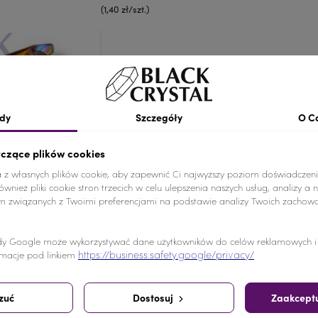
(1,40 zł/szt.)
Szczegóły produk
dy
Szczegóły
O C
Kolor
Złoty
yczące plików cookies
Materiał
Żywica
a z własnych plików cookie, aby zapewnić Ci najwyższy poziom doświadczeni
wnież pliki cookie stron trzecich w celu ulepszenia naszych usług, analizy a 
Ilość
10 SZTUK
am związanych z Twoimi preferencjami na podstawie analizy Twoich zachow
Nr.Kategorii
nr. katalogow
y Google może wykorzystywać dane użytkowników do celów reklamowych i a
https://business.safety.google/privacy/
macje pod linkiem
Dodaj do koszyka
-
+
zuć
Dostosuj
Zaakceptu
Udostępnij