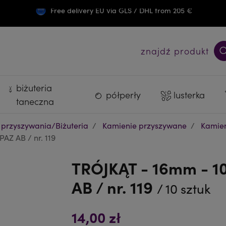
Free delivery EU via GLS / DHL from 205 €
Darmowa wysyłka PL od 300 zł
znajdź produkt
biżuteria
półperły
lusterka
taneczna
 przyszywania/Biżuteria
Kamienie przyszywane
Kamien
AZ AB / nr. 119
TRÓJKĄT - 16mm - 1
AB / nr. 119
/ 10 sztuk
14,00 zł