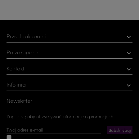
Przed zakupami

Po zakupach

Kontakt

Infolinia

Newsletter
Zapisz się aby otrzymywać informacje o promocjach.
Akceptuję ogólne warunki użytkowania i politykę