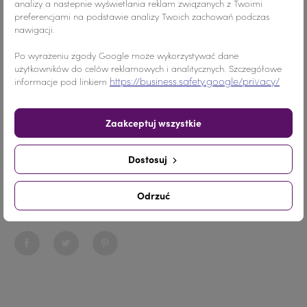
analizy a nastepnie wyświetlania reklam związanych z Twoimi
preferencjami na podstawie analizy Twoich zachowań podczas
nawigacji.
Kolor
Zielony
Po wyrażeniu zgody Google może wykorzystywać dane
użytkowników do celów reklamowych i analitycznych. Szczegółowe
Materiał
Żywica
https://business.safety.google/privacy/
informacje pod linkiem
Ilość
10 SZTUK
Zaakceptuj wszystkie
Nr.Kategorii
nr. katalogowy 214
Dostosuj
Dodaj do koszyka
-
+
Odrzuć
Udostępnij
Udostępnij
Tweetuj
Pinterest