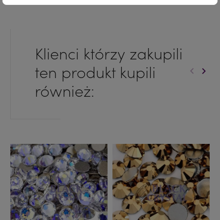
Klienci którzy zakupili
ten produkt kupili
keyboard_arrow_left
keyboard_arrow_right
Poprzed
Nast
również: