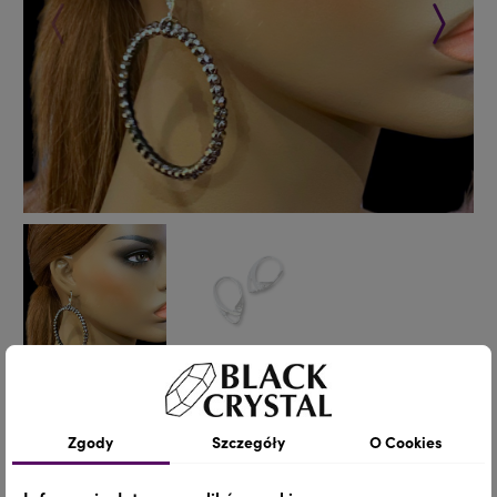
Poprzedni
Następ
KOLCZYKI / JET HEMATITE / 5cm
Zgody
Szczegóły
O Cookies
/ 1 para