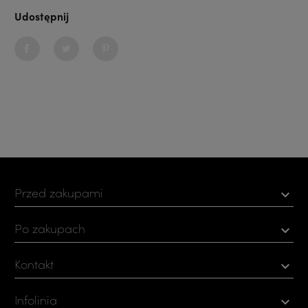
Udostępnij
Udostępnij
Tweetuj
Pinterest
Przed zakupami

Po zakupach

Kontakt

Infolinia
