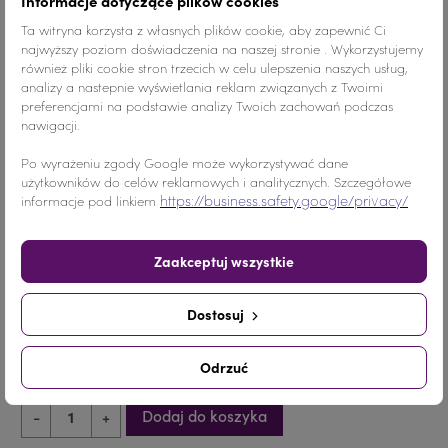
79,00 zł
Informacje dotyczące plików cookies
Ta witryna korzysta z własnych plików cookie, aby zapewnić Ci
najwyższy poziom doświadczenia na naszej stronie . Wykorzystujemy
KOLCZYKI DO TAŃCA Z CYRKONII
również pliki cookie stron trzecich w celu ulepszenia naszych usług,
analizy a nastepnie wyświetlania reklam związanych z Twoimi
preferencjami na podstawie analizy Twoich zachowań podczas
Szczegóły produktu
nawigacji.
Po wyrażeniu zgody Google może wykorzystywać dane
użytkowników do celów reklamowych i analitycznych. Szczegółowe
https://business.safety.google/privacy/
informacje pod linkiem
Kolor
Jet Hematite/Szary
Zaakceptuj wszystkie
Materiał
Szkło
Wymiary
5 cm
Dostosuj
Ilość
1 para
Odrzuć
Dodaj do koszyka
-
+